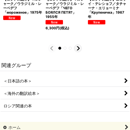
ャーク／ウラジミル・レ
ャーク／ウラジミル・レ
イ・テレショフ／タチャ
ーベデフ
ーベデフ「ЧЕГО
ーナ・エリョーミナ
「мороженое」1975年
БОЯЛСЯ ПЕТЯ?」
「Крупеничка」1967
1955年
年
6,300
円
(税込)
関連グループ
＜日本語の本＞
＜海外の翻訳絵本＞
ロシア関連の本
ホーム