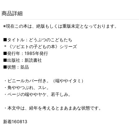
商品詳細
※現在この本は、絶版もしくは重版未定となっております。
■タイトル：どうぶつのこどもたち
＊《ソビエトの子どもの本》シリーズ
■発行年：1985年発行
■出版社：新読書社
■状態：並品
・ビニールカバー付き。（端ややイタミ）
・角ややつぶれ、スレ。
・ページの端ややヤケ、若干しみ。
・本文中は、経年を考えるとまあまあな状態です。
新着160813