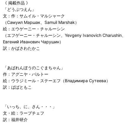
《 掲載作品 》
「どうぶつえん」
文：作：サムイル・マルシャーク
（Самуил Маршак、Samuil Marshak）
絵：エウゲーニー・チャルーシン
（エフゲーニー・チャルーシン、Yevgeny Ivanovich Charushin、
Евгений Иванович Чарушин）
訳：かばさわたかこ
「あばれんぼうのこぐまちゃん」
作：アグニヤ・バルトー
絵：ウラジミール・ステーエフ（Владимира Сутеева）
訳：ばばともこ
「いっち、に、さん・・・」
文・絵：ラープチェフ
訳：福井研介