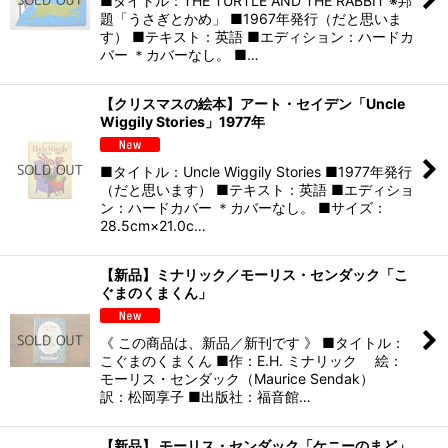
■タイトル：THE TURTLE AND THE RABBIT ※邦
題「うさぎとかめ」 ■1967年発行（だと思いま
す） ■テキスト：英語 ■エディション：ハードカ
バー ＊カバーなし。 ■…
【クリスマスの絵本】アート・セイデン「Uncle
Wiggily Stories」1977年
■タイトル：Uncle Wiggily Stories ■1977年発行
（だと思います） ■テキスト：英語 ■エディショ
ン：ハードカバー ＊カバーなし。 ■サイズ：
28.5cm×21.0c…
【新品】ミナリック／モーリス・センダック「こ
ぐまのくまくん」
《 この商品は、新品／新刊です 》 ■タイトル：
こぐまのくまくん ■作：E.H. ミナリック 絵：
モーリス・センダック（Maurice Sendak）
訳：松岡享子 ■出版社：福音館…
【新品】 モーリス・センダック「ケニーのまど」