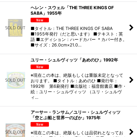
ヘレン・スウェル「THE THREE KINGS OF
SABA」1955年
■タイトル：THE THREE KINGS OF SABA
■1955年発行（だと思います） ■テキスト：英
語 ■エディション：ハードカバー ＊カバー付き。
■サイズ：26.0cm×21.0…
ユリー・シュルヴィッツ「あめのひ」1992年
※現在この本は、絶版もしくは重版未定となって
おります。 ■タイトル：あめのひ ■発行年：
1992年 第6刷発行 ■出版社：福音館書店 ■作・
絵：ユリー・シュルヴィッツ （ユリ・シュルヴ
ィ…
アーサー・ランサム／ユリー・シュルヴィッツ
「空とぶ船と世界一のばか」1975年
※現在この本は、絶版もしくは品切れとなってお