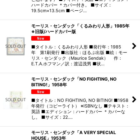
ハードカバー ＊カバー付き。 ■サイズ：
19.5cm×13.5cm ■ページ…
モーリス・センダック「くるみわり人形」1985年
※旧版/ハードカバー版
■タイトル：くるみわり人形 ■発行年：1985
年 第1刷発行 ■出版社：ほるぷ出版 ■絵：モー
リス・センダック（Maurice Sendak） 作：
E.T.A.ホフマン／訳：渡辺茂男 ■状…
モーリス・センダック「NO FIGHTING, NO
BITING!」1958年
■タイトル：NO FIGHTING, NO BITING! ■1958
年発行（コピーライト） ※ISBNなし ■テキスト：
英語 ■エディション：ハードカバー ＊カバーな
し。 ■サイズ：22.…
モーリス・センダック「A VERY SPECIAL
HOUSE」1953年