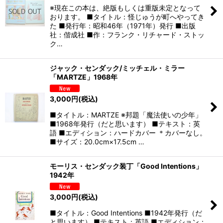
※現在この本は、絶版もしくは重版未定となって
おります。 ■タイトル：怪じゅうが町へやってき
た ■発行年：昭和46年（1971年）発行 ■出版
社：偕成社 ■作：フランク・リチャード・ストッ
ク…
ジャック・センダック/ミッチェル・ミラー
「MARTZE」1968年
3,000
円
(税込)
■タイトル：MARTZE ※邦題「魔法使いの少年」
■1968年発行（だと思います） ■テキスト：英
語 ■エディション：ハードカバー ＊カバーなし。
■サイズ：20.0cm×17.5cm …
モーリス・センダック装丁「Good Intentions」
1942年
3,000
円
(税込)
■タイトル：Good Intentions ■1942年発行（だ
と思います） ■テキスト：英語 ■エディション：