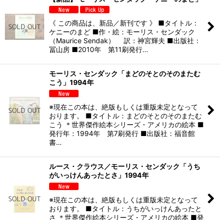
《 この商品は、新品／新刊です 》 ■タイトル：
ケニーのまど ■作・絵：モーリス・センダック
（Maurice Sendak） 訳：神宮輝夫 ■出版社：
冨山房 ■2010年 第11刷発行…
モーリス・センダック「まどのそとのそのまたむ
こう」1994年
※現在この本は、絶版もしくは重版未定となって
おります。 ■タイトル：まどのそとのそのまたむ
こう ＊世界傑作絵本シリーズ・アメリカの絵本 ■
発行年：1994年 第7刷発行 ■出版社：福音館
書…
ルース・クラウス／モーリス・センダック「うち
がいっけんあったとさ」1994年
※現在この本は、絶版もしくは重版未定となって
おります。 ■タイトル：うちがいっけんあったと
さ ＊世界傑作絵本シリーズ・アメリカの絵本 ■発