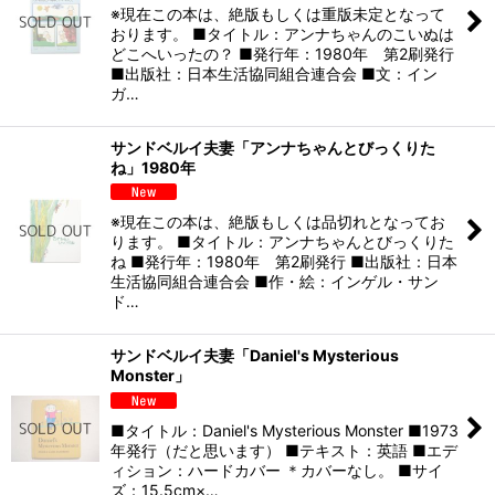
※現在この本は、絶版もしくは重版未定となって
おります。 ■タイトル：アンナちゃんのこいぬは
どこへいったの？ ■発行年：1980年 第2刷発行
■出版社：日本生活協同組合連合会 ■文：イン
ガ…
サンドベルイ夫妻「アンナちゃんとびっくりた
ね」1980年
※現在この本は、絶版もしくは品切れとなってお
ります。 ■タイトル：アンナちゃんとびっくりた
ね ■発行年：1980年 第2刷発行 ■出版社：日本
生活協同組合連合会 ■作・絵：インゲル・サン
ド…
サンドベルイ夫妻「Daniel's Mysterious
Monster」
■タイトル：Daniel's Mysterious Monster ■1973
年発行（だと思います） ■テキスト：英語 ■エデ
ィション：ハードカバー ＊カバーなし。 ■サイ
ズ：15.5cm×…