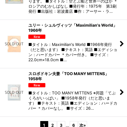
ります。 ■タイトル：空とぶ船と世界一のばか ＊
ロシアのむかしばなし ■発行年：1975年 第3刷
発行 ■出版社：岩波書店 ■作：アーサー・ラ…
ユリー・シュルヴィッツ「Maximilian's World」
1966年
■タイトル：Maximilian's World ■1966年発行
（だと思います） ■テキスト：英語 ■エディショ
ン：ハードカバー ＊カバー付き。 ■サイズ：
22.0cm×18.0cm ■…
スロボドキン夫妻「TOO MANY MITTENS」
1958年
■タイトル：TOO MANY MITTENS ※邦題「てぶ
くろがいっぱい」 ■1958年発行（だと思いま
す） ■テキスト：英語 ■エディション：ハードカ
バー ＊カバーなし。 ■サイズ：26…
1
2
3
...
6
次
»