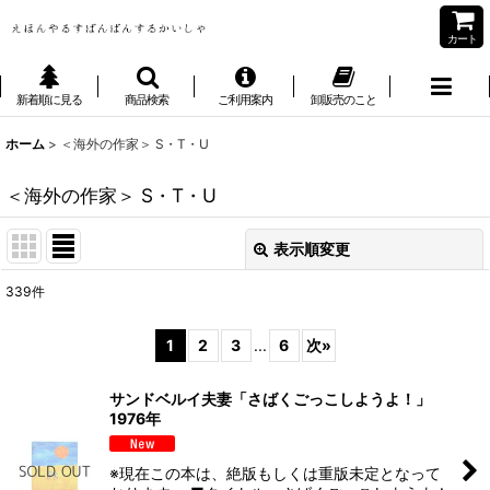
カート
新着順に見る
商品検索
ご利用案内
卸販売のこと
ホーム
>
＜海外の作家＞ S・T・U
＜海外の作家＞ S・T・U
表示順変更
閉じる
339
件
サブカテゴリ
:
1
2
3
...
6
次
»
表示数
:
サンドベルイ夫妻「さばくごっこしようよ！」
1976年
並び順
:
※現在この本は、絶版もしくは重版未定となって