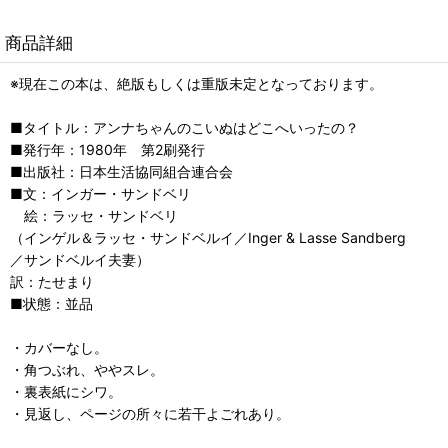
商品詳細
※現在この本は、絶版もしくは重版未定となっております。
■タイトル：アンナちゃんのこいぬはどこへいったの？
■発行年：1980年 第2刷発行
■出版社：日本生活協同組合連合会
■文：インガー・サンドベリ
絵：ラッセ・サンドベリ
（インゲル＆ラッセ・サンドベルイ／Inger & Lasse Sandberg
／サンドベルイ夫妻）
訳：たせまり
■状態：並品
・カバーなし。
・角つぶれ、ややスレ。
・裏表紙にシワ。
・見返し、ページの所々に若干よごれあり。