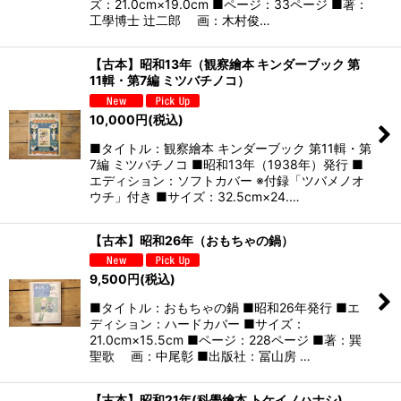
ズ：21.0cm×19.0cm ■ページ：33ページ ■著：
工學博士 辻二郎 画：木村俊…
【古本】昭和13年（観察繪本 キンダーブック 第
11輯・第7編 ミツバチノコ）
10,000
円
(税込)
■タイトル：観察繪本 キンダーブック 第11輯・第
7編 ミツバチノコ ■昭和13年（1938年）発行 ■
エディション：ソフトカバー ※付録「ツバメノオ
ウチ」付き ■サイズ：32.5cm×24.…
【古本】昭和26年（おもちゃの鍋）
9,500
円
(税込)
■タイトル：おもちゃの鍋 ■昭和26年発行 ■エ
ディション：ハードカバー ■サイズ：
21.0cm×15.5cm ■ページ：228ページ ■著：巽
聖歌 画：中尾彰 ■出版社：冨山房 …
【古本】昭和21年(科學繪本 トケイノハナシ)