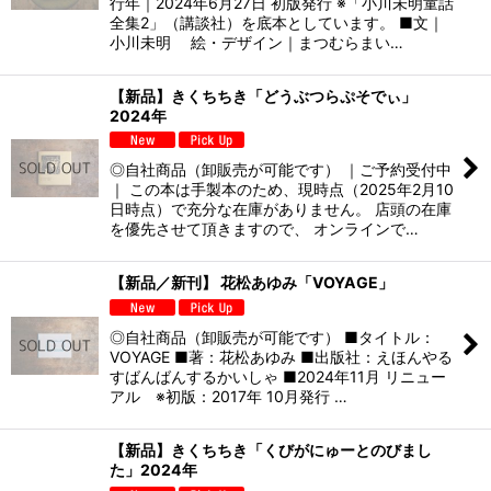
行年｜2024年6月27日 初版発行 ※「小川未明童話
全集2」（講談社）を底本としています。 ■文｜
小川未明 絵・デザイン｜まつむらまい…
【新品】きくちちき「どうぶつらぷそでぃ」
2024年
◎自社商品（卸販売が可能です） ｜ご予約受付中
｜ この本は手製本のため、現時点（2025年2月10
日時点）で充分な在庫がありません。 店頭の在庫
を優先させて頂きますので、 オンラインで…
【新品／新刊】 花松あゆみ「VOYAGE」
◎自社商品（卸販売が可能です） ■タイトル：
VOYAGE ■著：花松あゆみ ■出版社：えほんやる
すばんばんするかいしゃ ■2024年11月 リニュー
アル ※初版：2017年 10月発行 …
【新品】きくちちき「くびがにゅーとのびまし
た」2024年