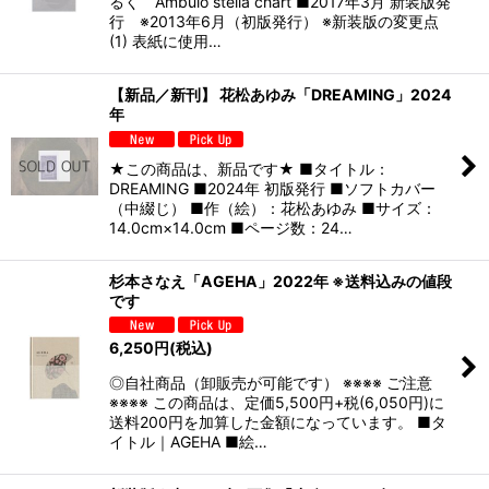
るく Ambulo stella chart ■2017年3月 新装版発
行 ※2013年6月（初版発行） ※新装版の変更点
(1) 表紙に使用…
【新品／新刊】 花松あゆみ「DREAMING」2024
年
★この商品は、新品です★ ■タイトル：
DREAMING ■2024年 初版発行 ■ソフトカバー
（中綴じ） ■作（絵）：花松あゆみ ■サイズ：
14.0cm×14.0cm ■ページ数：24…
杉本さなえ「AGEHA」2022年 ※送料込みの値段
です
6,250
円
(税込)
◎自社商品（卸販売が可能です） ※※※※ ご注意
※※※※ この商品は、定価5,500円+税(6,050円)に
送料200円を加算した金額になっています。 ■タ
イトル｜AGEHA ■絵…