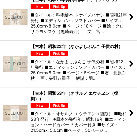
■タイトル：科學繪本 トケイノハナシ ■昭和21年
発行 ■エディション：ソフトカバー ■サイズ：
25.0cm×8.0cm ■ページ：18ページ ■絵：クロ
サキヨシスケ（黒崎義介） 文：宮…
【古本】昭和22年（なかよしぶんこ 子供の村）
■タイトル：なかよしぶんこ 子供の村 ■昭和22
年発行 ■エディション：ソフトカバー ■サイズ：
25.0cm×8.0cm ■ページ：6ページ ■著：北原白
秋 画：矢野八重子 解説：羽…
【古本】昭和53年（オサルノ エウチヱン（復
刻））
■タイトル：オサルノ エウチヱン（復刻） ■昭和
53年発行 ※原本の発行年：昭和16年 ■エディシ
ョン：ハードカバー ＊カバー付き ■サイズ：
21.5cm×15.0cm ■ページ：50ページ…