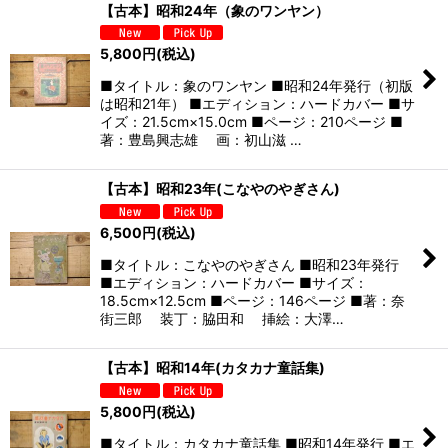
【古本】昭和24年（象のワンヤン）
5,800
円
(税込)
■タイトル：象のワンヤン ■昭和24年発行（初版
は昭和21年） ■エディション：ハードカバー ■サ
イズ：21.5cm×15.0cm ■ページ：210ページ ■
著：豊島興志雄 画：初山滋 …
【古本】昭和23年(こなやのやぎさん)
6,500
円
(税込)
■タイトル：こなやのやぎさん ■昭和23年発行
■エディション：ハードカバー ■サイズ：
18.5cm×12.5cm ■ページ：146ページ ■著：奈
街三郎 装丁：脇田和 挿絵：大澤…
【古本】昭和14年(カタカナ童話集)
5,800
円
(税込)
■タイトル：カタカナ童話集 ■昭和14年発行 ■エ