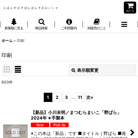
カート
新着順に見る
商品検索
ご利用案内
卸販売のこと
ホーム
>
印刷
印刷
表示順変更
閉じる
603
件
表示数
:
1
2
3
...
11
次
»
並び順
:
【新品】小川未明／まつむらまいこ「野ばら」
2024年 ※手製本
絞り込む
※この本は「新品」です ■タイトル｜野ばら ■発