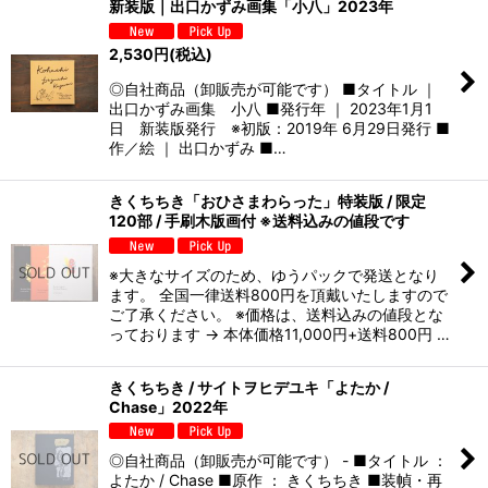
新装版｜出口かずみ画集「小八」2023年
2,530
円
(税込)
◎自社商品（卸販売が可能です） ■タイトル ｜
出口かずみ画集 小八 ■発行年 ｜ 2023年1月1
日 新装版発行 ※初版：2019年 6月29日発行 ■
作／絵 ｜ 出口かずみ ■…
きくちちき「おひさまわらった」特装版 / 限定
120部 / 手刷木版画付 ※送料込みの値段です
※大きなサイズのため、ゆうパックで発送となり
ます。 全国一律送料800円を頂戴いたしますので
ご了承ください。 ※価格は、送料込みの値段とな
っております → 本体価格11,000円+送料800円 …
きくちちき / サイトヲヒデユキ「よたか /
Chase」2022年
◎自社商品（卸販売が可能です） - ■タイトル ：
よたか / Chase ■原作 ： きくちちき ■装幀・再