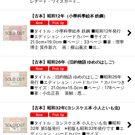
レナード・ワイスガード…
【古本】昭和12年（小學科學絵本 鉄鋼）
■タイトル：小學科學絵本 鉄鋼 ■昭和12年発行
■エディション：ハードカバー ■サイズ：
21.0cm×19.0cm ■ページ：33ページ ■著：理學
博士 箕作新六 画：横山薫次 ■出…
【古本】昭和26年（旧約物語 ゆめのはしご）
■タイトル：旧約物語 ゆめのはしご ■昭和26年
発行 ■エディション：ハードカバー ＊カバーつき
■サイズ：21.0cm×15.0cm ■ページ：178ページ
■著：小出正吾 装幀：恩…
【古本】昭和32年(ヨシスケエ本 小人といも虫)
■タイトル：ヨシスケエ本 小人といも虫 ■昭和
32年 第5版発行 ※初版も昭和32年発行です ■エ
ディション：ハードカバー ■サイズ：