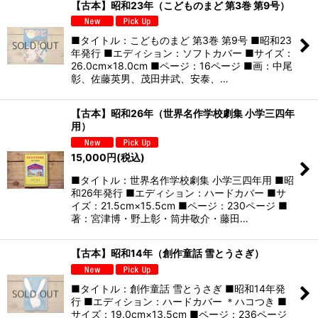
【古本】昭和23年（こどものまど 第3巻 第9号）
■タイトル：こどものまど 第3巻 第9号 ■昭和23
年発行 ■エディション：ソフトカバー ■サイズ：
26.0cm×18.0cm ■ページ：16ページ ■画：中尾
彰、佐藤英男、茂田井武、安泰、…
【古本】昭和26年（世界名作学校劇集 小学三四年
用）
15,000
円
(税込)
■タイトル：世界名作学校劇集 小学三四年用 ■昭
和26年発行 ■エディション：ハードカバー ■サ
イズ：21.5cm×15.5cm ■ページ：230ページ ■
著：宮津博・野上彰・筒井敬介・藤田…
【古本】昭和14年（創作童話 雪とうさぎ）
■タイトル：創作童話 雪とうさぎ ■昭和14年発
行 ■エディション：ハードカバー ＊ハコつき ■
サイズ：19.0cm×13.5cm ■ページ：236ページ