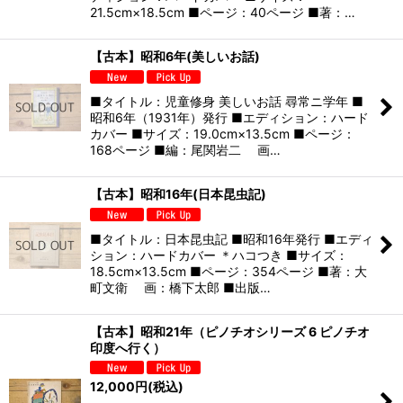
21.5cm×18.5cm ■ページ：40ページ ■著：…
【古本】昭和6年(美しいお話)
■タイトル：児童修身 美しいお話 尋常ニ学年 ■
昭和6年（1931年）発行 ■エディション：ハード
カバー ■サイズ：19.0cm×13.5cm ■ページ：
168ページ ■編：尾関岩二 画…
【古本】昭和16年(日本昆虫記)
■タイトル：日本昆虫記 ■昭和16年発行 ■エディ
ション：ハードカバー ＊ハコつき ■サイズ：
18.5cm×13.5cm ■ページ：354ページ ■著：大
町文衛 画：橋下太郎 ■出版…
【古本】昭和21年（ピノチオシリーズ 6 ピノチオ
印度へ行く）
12,000
円
(税込)