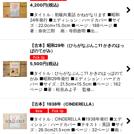
4,200
円
(税込)
■タイトル：初級向童話 かねがなります ■昭和
24年発行 ■エディション：ハードカバー ■サイ
ズ：22.0cm×15.0cm ■ページ：188ページ ■
著：奈街三郎 画：寺田政明 ■出…
【古本】昭和29年（ひらがなぶんこ11 かきのはっ
ぱのてがみ）
5,500
円
(税込)
■タイトル：ひらがなぶんこ11 かきのはっぱのて
がみ ■昭和29年発行 ■エディション：ハードカ
バー ■サイズ：21.5cm×15.5cm ■ページ：162
ページ ■著：松谷みよ子 監修…
【古本】1938年（CINDERELLA）
■タイトル：CINDERELLA ■1938年発行 ■エデ
ィション：ハードカバー ■テキスト：英語 ■サイ
ズ：26.0cm21.5×cm ■ページ：32ページ ■画：