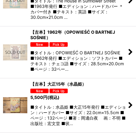
■タイトル：The House in Sunflower Street
■1963年発行 ■エディション：ハードカバー ＊
カバー付き ■テキスト：英語 ■サイズ：
30.0cm×21.0cm …
【古本】1962年（OPOWIEŚĆ O BARTNEJ
SOŚNIE）
■タイトル：OPOWIEŚĆ O BARTNEJ SOŚNIE
■1962年発行 ■エディション：ソフトカバー ■
テキスト：チェコ語 ■サイズ：28.5cm×20.0cm
■ページ：32ペー…
【古本】大正15年（水晶姫）
5,500
円
(税込)
■タイトル：水晶姫 ■大正15年発行 ■エディショ
ン：ハードカバー ■サイズ：22.0cm×15.5cm ■
ページ：132ページ ■著：岡邊白夜 画：不明 ■
出版社：宏文堂 ■状…