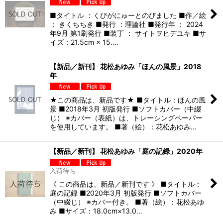
■タイトル ：くびがにゅーとのびました ■作／絵
： きくちちき ■発行 ：理論社 ■発行年 ： 2024
年9月 第1刷発行 ■装丁 ： サイトヲヒデユキ ■サ
イズ：21.5cm × 15.…
【新品／新刊】 花松あゆみ「ほんの風景」2018
年
★この商品は、新品です★ ■タイトル：ほんの風
景 ■2018年3月 初版発行 ■ソフトカバー（中綴
じ） ※カバー（表紙）は、トレーシングペーパー
を使用しています。 ■著（絵）：花松あゆみ…
【新品／新刊】 花松あゆみ「庭の記録」2020年
入荷待ち
《 この商品は、新品／新刊です 》 ■タイトル：
庭の記録 ■2020年3月 初版発行 ■ソフトカバー
（中綴じ） ※カバー付き。 ■著（絵）：花松あゆ
み ■サイズ：18.0cm×13.0…