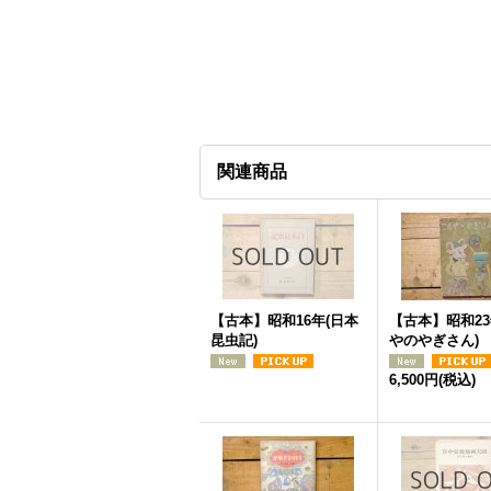
関連商品
【古本】昭和16年(日本
【古本】昭和23
昆虫記)
やのやぎさん)
6,500円
(税込)