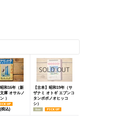
昭和16年（新
【古本】昭和19年（サ
文庫 オサルノ
ザナミ オトギ エブンコ
ン ）
タンポポノオヒッコ
シ）
(税込)