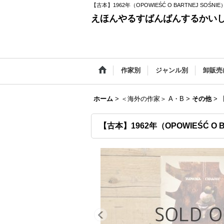
【古本】1962年（OPOWIEŚĆ O BARTNEJ SOŚNIE
えほんやるすばんばんするかい
作家別
ジャンル別
卸販売
ホーム
>
＜海外の作家＞ A・B
>
その他
>
【
【古本】1962年（OPOWIEŚĆ O B