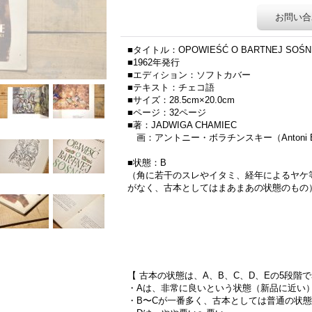
お問い合
■タイトル：OPOWIEŚĆ O BARTNEJ SOŚN
■1962年発行
■エディション：ソフトカバー
■テキスト：チェコ語
■サイズ：28.5cm×20.0cm
■ページ：32ページ
■著：JADWIGA CHAMIEC
画：アントニー・ボラチンスキー（Antoni Bor
■状態：B
（角に若干のスレやイタミ、経年によるヤケ
がなく、古本としてはまあまあの状態のもの
【 古本の状態は、A、B、C、D、Eの5段階
・Aは、非常に良いという状態（新品に近い
・B〜Cが一番多く、古本としては普通の状