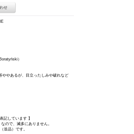
わせ
IE
atyński）
等ややあるが、目立ったしみや破れなど
）
で表記しています 】
）なので、滅多にありません。
態（並品）です。