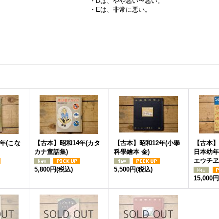
・Dは、やや悪い〜悪い。
・Eは、非常に悪い。
年(こな
【古本】昭和14年(カタ
【古本】昭和12年(小學
【古本】
カナ童話集)
科學繪本 金)
日本幼年
エウチヱ
5,800円
(税込)
5,500円
(税込)
15,000円