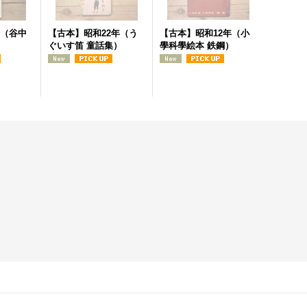
年（谷中
【古本】昭和22年（う
【古本】昭和12年（小
）
ぐいす笛 童話集）
學科學絵本 鉄鋼）