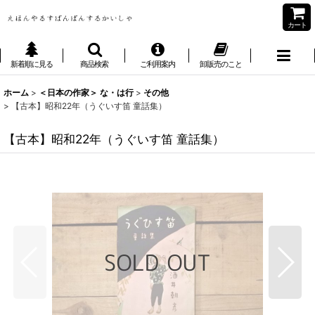
カート
新着順に見る
商品検索
ご利用案内
卸販売のこと
ホーム
>
＜日本の作家＞ な・は行
>
その他
>
【古本】昭和22年（うぐいす笛 童話集）
【古本】昭和22年（うぐいす笛 童話集）