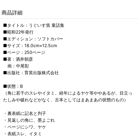
商品詳細
■タイトル：うぐいす笛 童話集
■昭和22年発行
■エディション：ソフトカバー
■サイズ：18.0cm×12.5cm
■ページ：250ページ
■著：酒井朝彦
画：中尾彰
■出版社：育英出版株式会社
■状態：B
（角に若干のスレやイタミ、経年によるヤケ等ややあるが、目立っ
たしみや破れなどがなく、古本としてはまあまあの状態のもの）
・裏表紙に記名と判子
・見返しの角に、墨よごれ
・ページにシワ、ヤケ
・表紙スレ、イタミ