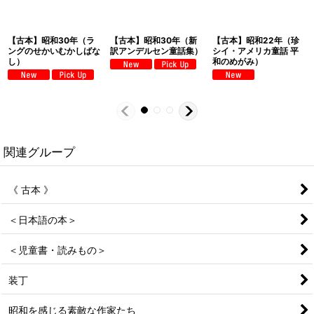
【古本】昭和30年（ラ
【古本】昭和30年（新
【古本】昭和22年（珍
ングのせかいむかしばな
訳アンデルセン童話集）
シイ・アメリカ童話 平
し）
和のめがみ）
関連グループ
《 古本 》
＜日本語の本＞
＜児童書・読みもの＞
装丁
昭和を感じる素敵な作家たち