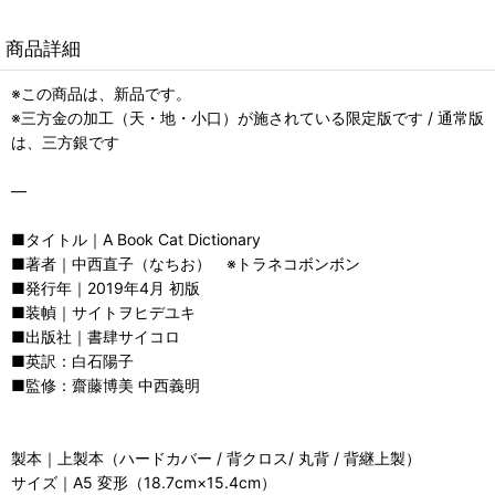
商品詳細
※この商品は、新品です。
※三方金の加工（天・地・小口）が施されている限定版です / 通常版
は、三方銀です
—
■タイトル｜A Book Cat Dictionary
■著者｜中西直子（なちお） ※トラネコボンボン
■発行年｜2019年4月 初版
■装幀｜サイトヲヒデユキ
■出版社｜書肆サイコロ
■英訳：白石陽子
■監修：齋藤博美 中西義明
製本｜上製本（ハードカバー / 背クロス/ 丸背 / 背継上製）
サイズ｜A5 変形（18.7cm×15.4cm）