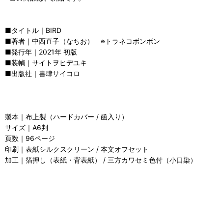
■タイトル｜BIRD
■著者｜中西直子（なちお） ※トラネコボンボン
■発行年｜2021年 初版
■装幀｜サイトヲヒデユキ
■出版社｜書肆サイコロ
製本｜布上製（ハードカバー / 函入り）
サイズ｜A6判
頁数｜96ページ
印刷｜表紙シルクスクリーン / 本文オフセット
加工｜箔押し（表紙・背表紙） / 三方カワセミ色付（小口染）