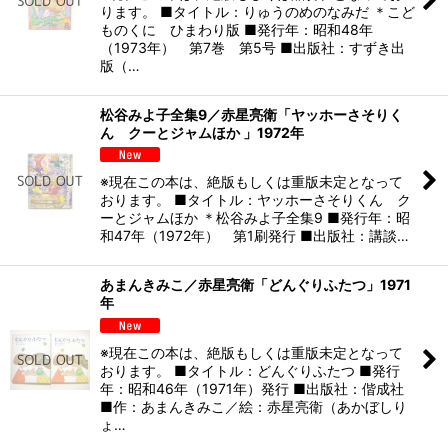
ります。 ■タイトル：りゅうのめのなみだ ＊こど
ものくに ひまわり版 ■発行年：昭和48年
（1973年） 第7巻 第5号 ■出版社：すずき出
版（…
松谷みよ子全集9／赤星亮衛「ヤッホーさそりく
ん クーとジャムほか 」1972年
※現在この本は、絶版もしくは重版未定となって
おります。 ■タイトル：ヤッホーさそりくん ク
ーとジャムほか ＊松谷みよ子全集9 ■発行年：昭
和47年（1972年） 第1刷発行 ■出版社：講談…
あまんきみこ／赤星亮衛「どんぐりふたつ」1971
年
※現在この本は、絶版もしくは重版未定となって
おります。 ■タイトル：どんぐりふたつ ■発行
年：昭和46年（1971年）発行 ■出版社：偕成社
■作：あまんきみこ／絵：赤星亮衛（あかぼしり
ょ…