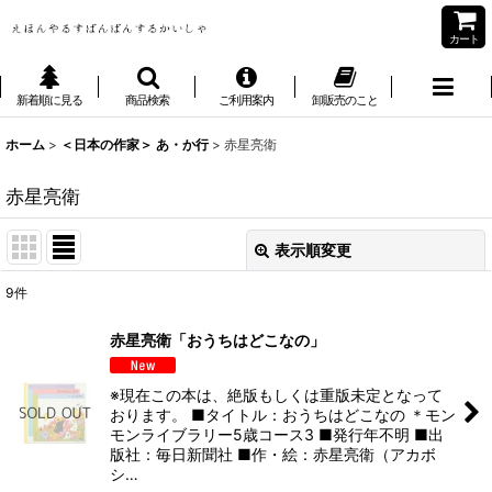
カート
新着順に見る
商品検索
ご利用案内
卸販売のこと
ホーム
>
＜日本の作家＞ あ・か行
>
赤星亮衛
赤星亮衛
表示順変更
閉じる
9
件
表示数
:
赤星亮衛「おうちはどこなの」
並び順
:
※現在この本は、絶版もしくは重版未定となって
おります。 ■タイトル：おうちはどこなの ＊モン
絞り込む
モンライブラリー5歳コース3 ■発行年不明 ■出
版社：毎日新聞社 ■作・絵：赤星亮衛（アカボ
シ…