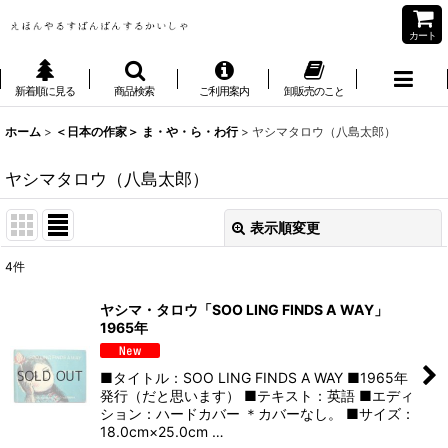
カート
新着順に見る
商品検索
ご利用案内
卸販売のこと
ホーム
>
＜日本の作家＞ ま・や・ら・わ行
>
ヤシマタロウ（八島太郎）
ヤシマタロウ（八島太郎）
表示順変更
閉じる
4
件
表示数
:
ヤシマ・タロウ「SOO LING FINDS A WAY」
1965年
並び順
:
■タイトル：SOO LING FINDS A WAY ■1965年
絞り込む
発行（だと思います） ■テキスト：英語 ■エディ
ション：ハードカバー ＊カバーなし。 ■サイズ：
18.0cm×25.0cm …