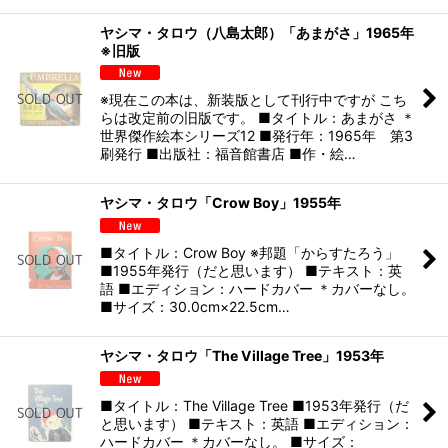
ヤシマ・タロウ（八島太郎）「あまがさ」1965年
※旧版
※現在この本は、新装版として刊行中ですが こち
らは改定前の旧版です。 ■タイトル：あまがさ ＊
世界傑作絵本シリーズ12 ■発行年：1965年 第3
刷発行 ■出版社：福音館書店 ■作・絵…
ヤシマ・タロウ「Crow Boy」1955年
■タイトル：Crow Boy ※邦題「からすたろう」
■1955年発行（だと思います） ■テキスト：英
語 ■エディション：ハードカバー ＊カバーなし。
■サイズ：30.0cm×22.5cm…
ヤシマ・タロウ「The Village Tree」1953年
■タイトル：The Village Tree ■1953年発行（だ
と思います） ■テキスト：英語 ■エディション：
ハードカバー ＊カバーなし。 ■サイズ：