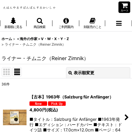
カート
新着順に見る
商品検索
ご利用案内
卸販売のこと
ホーム
>
＜海外の作家＞V・W・X・Y・Z
>
ライナー・チムニク（Reiner Zimnik）
ライナー・チムニク（Reiner Zimnik）
表示順変更
閉じる
36
件
表示数
:
【古本】1963年（Salzburg für Anfänger）
並び順
:
4,800
円
(税込)
■タイトル：Salzburg für Anfänger ■1963年発
絞り込む
行 ■エディション：ハードカバー ■テキスト：ド
イツ語 ■サイズ：17.0cm×12.0cm ■ページ：64