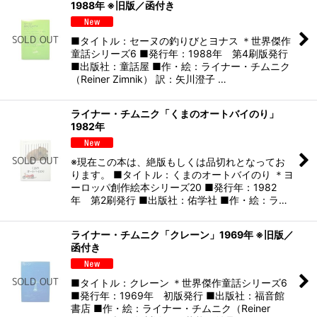
1988年 ※旧版／函付き
■タイトル：セーヌの釣りびとヨナス ＊世界傑作
童話シリーズ6 ■発行年：1988年 第4刷版発行
■出版社：童話屋 ■作・絵：ライナー・チムニク
（Reiner Zimnik） 訳：矢川澄子 …
ライナー・チムニク「くまのオートバイのり」
1982年
※現在この本は、絶版もしくは品切れとなってお
ります。 ■タイトル：くまのオートバイのり ＊ヨ
ーロッパ創作絵本シリーズ20 ■発行年：1982
年 第2刷発行 ■出版社：佑学社 ■作・絵：ラ…
ライナー・チムニク「クレーン」1969年 ※旧版／
函付き
■タイトル：クレーン ＊世界傑作童話シリーズ6
■発行年：1969年 初版発行 ■出版社：福音館
書店 ■作・絵：ライナー・チムニク（Reiner