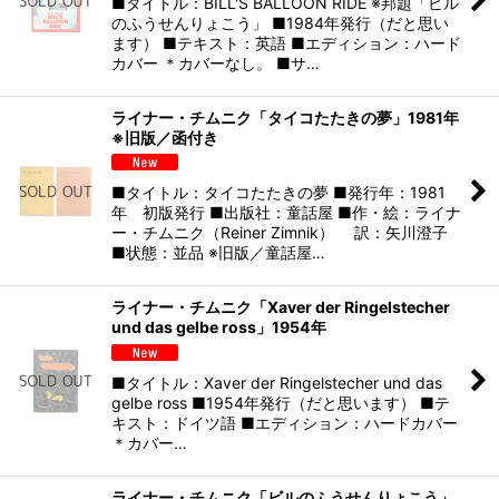
■タイトル：BILL'S BALLOON RIDE ※邦題「ビル
のふうせんりょこう」 ■1984年発行（だと思い
ます） ■テキスト：英語 ■エディション：ハード
カバー ＊カバーなし。 ■サ…
ライナー・チムニク「タイコたたきの夢」1981年
※旧版／函付き
■タイトル：タイコたたきの夢 ■発行年：1981
年 初版発行 ■出版社：童話屋 ■作・絵：ライナ
ー・チムニク（Reiner Zimnik） 訳：矢川澄子
■状態：並品 ※旧版／童話屋…
ライナー・チムニク「Xaver der Ringelstecher
und das gelbe ross」1954年
■タイトル：Xaver der Ringelstecher und das
gelbe ross ■1954年発行（だと思います） ■テ
キスト：ドイツ語 ■エディション：ハードカバー
＊カバー…
ライナー・チムニク「ビルのふうせんりょこう」