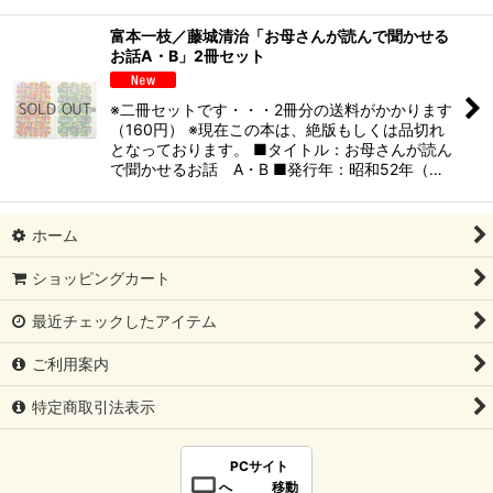
富本一枝／藤城清治「お母さんが読んで聞かせる
お話A・B」2冊セット
※二冊セットです・・・2冊分の送料がかかります
（160円） ※現在この本は、絶版もしくは品切れ
となっております。 ■タイトル：お母さんが読ん
で聞かせるお話 A・B ■発行年：昭和52年（…
ホーム
ショッピングカート
最近チェックしたアイテム
ご利用案内
特定商取引法表示
PCサイト
へ 移動