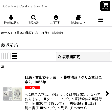
カート
新着順に見る
商品検索
ご利用案内
卸販売のこと
ホーム
>
＜日本の作家＞ な・は行
>
藤城清治
藤城清治
表示順変更
閉じる
2
件
表示数
:
口絵・富山妙子／装丁・藤城清冶「グリム童話全
集2」1955年
並び順
:
※現在この本は、絶版もしくは重版未定となって
絞り込む
おります。 ■タイトル：グリム童話全集2 ■発行
年：昭和30年（1955年） 初版発行 ■出版社：
河出書房 ■作：グリム兄弟（Brother G…