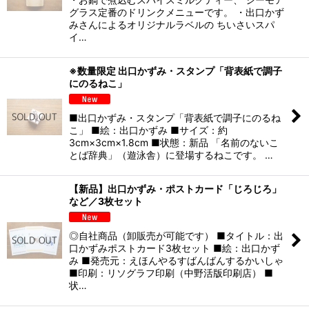
グラス定番のドリンクメニューです。 ・出口かず
みさんによるオリジナルラベルの ちいさいスパ
イ…
※数量限定 出口かずみ・スタンプ「背表紙で調子
にのるねこ」
■出口かずみ・スタンプ「背表紙で調子にのるね
こ」 ■絵：出口かずみ ■サイズ：約
3cm×3cm×1.8cm ■状態：新品 「名前のないこ
とば辞典」（遊泳舎）に登場するねこです。 …
【新品】出口かずみ・ポストカード「じろじろ」
など／3枚セット
◎自社商品（卸販売が可能です） ■タイトル：出
口かずみポストカード3枚セット ■絵：出口かず
み ■発売元：えほんやるすばんばんするかいしゃ
■印刷：リソグラフ印刷（中野活版印刷店） ■
状…