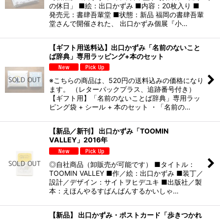
の休日」 ■絵：出口かずみ ■内容：20枚入り ■
発売元：書肆吾輩堂 ■状態：新品 福岡の書肆吾輩
堂さんで開催された、 出口かずみ個展『小…
【ギフト用送料込】出口かずみ「名前のないこと
ば辞典」専用ラッピング+本のセット
※こちらの商品は、520円の送料込みの価格になり
ます。 （レターパックプラス、追跡番号付き）
【ギフト用】「名前のないことば辞典」専用ラッ
ピング袋 + シール + 本のセット ・「名前の…
【新品／新刊】 出口かずみ「TOOMIN
VALLEY」2016年
◎自社商品（卸販売が可能です） ■タイトル：
TOOMIN VALLEY ■作／絵：出口かずみ ■装丁／
設計／デザイン：サイトヲヒデユキ ■出版社／製
本：えほんやるすばんばんするかいしゃ…
【新品】 出口かずみ・ポストカード「歩きつかれ