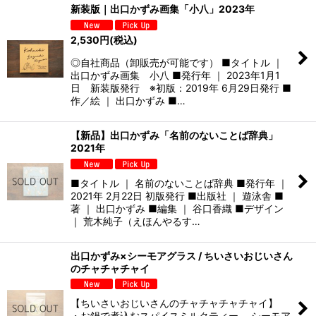
新装版｜出口かずみ画集「小八」2023年
2,530
円
(税込)
◎自社商品（卸販売が可能です） ■タイトル ｜
出口かずみ画集 小八 ■発行年 ｜ 2023年1月1
日 新装版発行 ※初版：2019年 6月29日発行 ■
作／絵 ｜ 出口かずみ ■…
【新品】出口かずみ「名前のないことば辞典」
2021年
■タイトル ｜ 名前のないことば辞典 ■発行年 ｜
2021年 2月22日 初版発行 ■出版社 ｜ 遊泳舎 ■
著 ｜ 出口かずみ ■編集 ｜ 谷口香織 ■デザイン
｜ 荒木純子（えほんやるす…
出口かずみ×シーモアグラス / ちいさいおじいさん
のチャチャチャイ
【ちいさいおじいさんのチャチャチャチャイ】
・お鍋で煮込むスパイスミルクティー、 シーモア