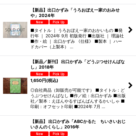
【新品】出口かずみ「うろおぼえ一家のおみせ
や」2024年
■タイトル ｜ うろおぼえ一家のおかいもの ■発
行年 ｜ 2024年 9月 初版発行 ■出版社 ｜ 理論社
■作・絵 ｜ 出口かずみ 《仕様》 ■製本 ｜ ハー
ドカバー（上製本） …
【新品／新刊】 出口かずみ「どうぶつせけんばな
し」2018年
1,650
円
(税込)
◎自社商品（卸販売が可能です） ■タイトル：ど
うぶつせけんばなし ■作／絵：出口かずみ ■出版
社／製本：えほんやるすばんばんするかいしゃ ■
印刷：オフセット印刷 ■2024年 7月 …
【新品】 出口かずみ「ABCかるた ちいさいおじ
いさんのくらし」2016年