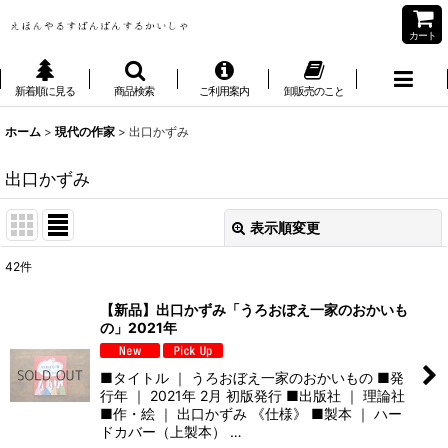
カート
新着順に見る
商品検索
ご利用案内
卸販売のこと
ホーム
>
現代の作家
>
出口かずみ
出口かずみ
表示順変更
閉じる
42
件
表示数
:
【新品】出口かずみ「うろおぼえ一家のおかいも
の」2021年
並び順
:
■タイトル ｜ うろおぼえ一家のおかいもの ■発
絞り込む
行年 ｜ 2021年 2月 初版発行 ■出版社 ｜ 理論社
■作・絵 ｜ 出口かずみ 《仕様》 ■製本 ｜ ハー
ドカバー（上製本） …