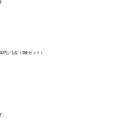
す
00円／1点（3枚セット）
す。
。