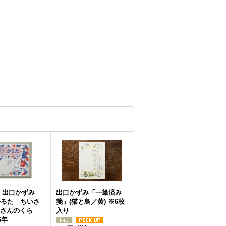
 出口かずみ
出口かずみ「一筆済み
かるた ちいさ
箋」(猫と鳥／黄) ※6枚
さんのくら
入り
6年