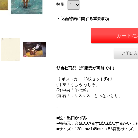
数量
:
返品特約に関する重要事項
お問い合
◎自社商品（卸販売が可能です）
《 ポストカード3枚セット(B) 》
(1) 左「うしろ うしろ」
(2) 中央「年の瀬」
(3) 右「クリスマスにとべないとり」
-
■絵：
出口かずみ
■発売元：
えほんやるすばんばんするかいし
■サイズ：120mm×148mm（B6変形サイズ）