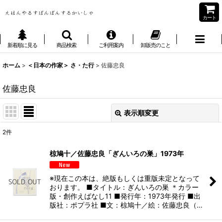
カート
新着順に見る
商品検索
ご利用案内
卸販売のこと
ホーム
>
＜日本の作家＞ さ・た行
>
佐藤忠良
佐藤忠良
表示順変更
閉じる
2
件
表示数
:
椋鳩十／佐藤忠良「ぎんいろの巣」1973年
並び順
:
※現在この本は、絶版もしくは重版未定となって
おります。 ■タイトル：ぎんいろの巣 ＊カラー
絞り込む
版・創作えばなし11 ■発行年：1973年発行 ■出
版社：ポプラ社 ■文：椋鳩十／絵：佐藤忠良（…