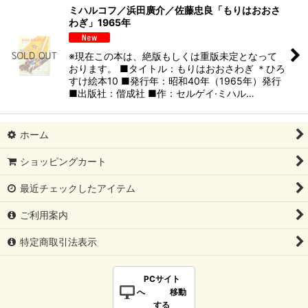
ミハルコフ／浜田廣介／佐藤忠良「もりはおおさ
わぎ」1965年
※現在この本は、絶版もしくは重版未定となって
おります。 ■タイトル：もりはおおさわぎ ＊ひろ
すけ絵本10 ■発行年：昭和40年（1965年）発行
■出版社：偕成社 ■作：セルゲイ·ミハル…
ホーム
ショッピングカート
最近チェックしたアイテム
ご利用案内
特定商取引法表示
PCサイト
へ 移動
する