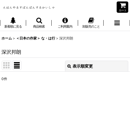
カート
新着順に見る
商品検索
ご利用案内
卸販売のこと
ホーム
>
＜日本の作家＞ な・は行
>
深沢邦朗
深沢邦朗
表示順変更
閉じる
0
件
表示数
:
並び順
:
絞り込む