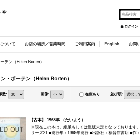
しゃ
ログイン
について
お店の場所／営業時間
ご利用案内
English
お問
テン（Helen Borten）
ン・ボーテン（Helen Borten）
示数
:
画像
:
並び順
:
在庫あり
【古本】 1968年 （たいよう）
※現在この本は、絶版もしくは重版未定となっております。
リーズ21 ■発行年：1968年発行 ■出版社：福音館書店 