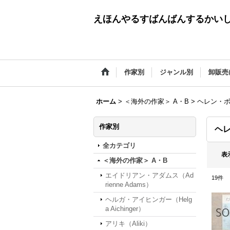
えほんやるすばんばんするかい
作家別
ジャンル別
卸販売
ホーム
>
＜海外の作家＞ A・B
>
ヘレン・ボー
作家別
ヘレ
全カテゴリ
表
＜海外の作家＞ A・B
エイドリアン・アダムス（Ad
19
件
rienne Adams）
ヘルガ・アイヒンガー（Helg
a Aichinger）
アリキ（Aliki）