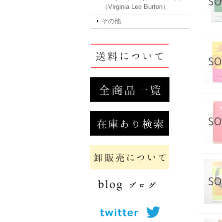
（Virginia Lee Burton）
その他