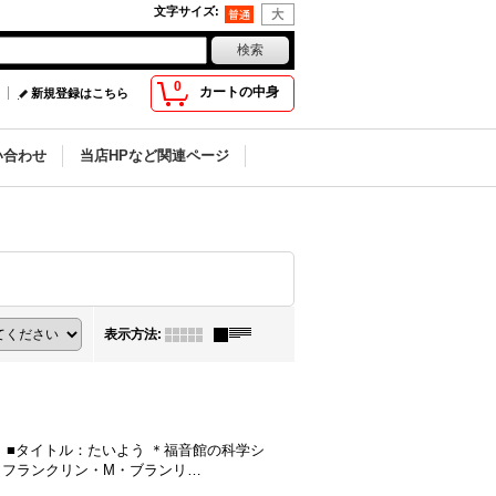
文字サイズ
:
0
カートの中身
新規登録はこちら
い合わせ
当店HPなど関連ページ
表示方法
:
 ■タイトル：たいよう ＊福音館の科学シ
■作：フランクリン・M・ブランリ…