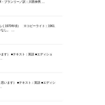
M・ブランリー／訳：川西伸男 …
（おそらく1970年頃） ※コピーライト：1961
ーなし。 …
（だと思います） ■テキスト：英語 ■エディショ
…
年発行（だと思います） ■テキスト：英語 ■エディシ
…