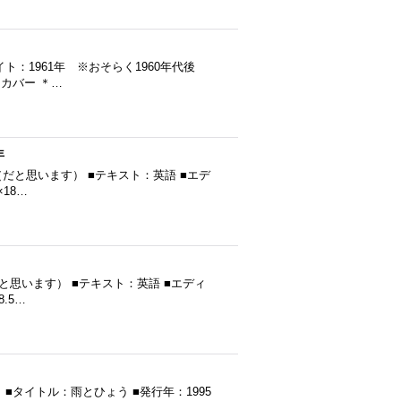
ピーライト：1961年 ※おそらく1960年代後
ドカバー ＊…
年
0年発行（だと思います） ■テキスト：英語 ■エデ
18…
発行（だと思います） ■テキスト：英語 ■エディ
.5…
タイトル：雨とひょう ■発行年：1995