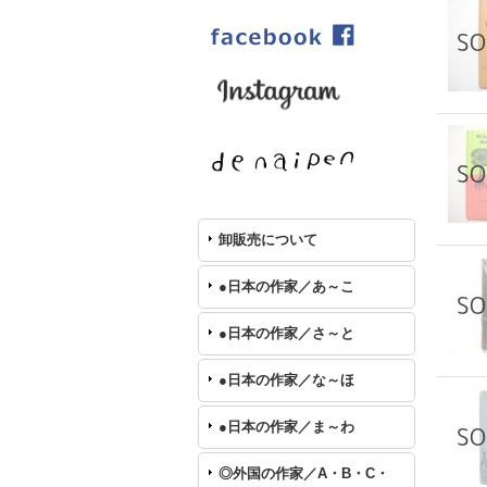
卸販売について
●日本の作家／あ～こ
●日本の作家／さ～と
●日本の作家／な～ほ
●日本の作家／ま～わ
◎外国の作家／A・B・C・