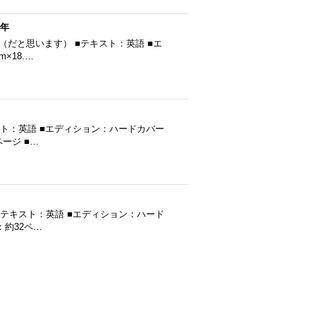
0年
0年発行（だと思います） ■テキスト：英語 ■エ
×18.…
キスト：英語 ■エディション：ハードカバー
ページ ■…
） ■テキスト：英語 ■エディション：ハード
ジ：約32ペ…