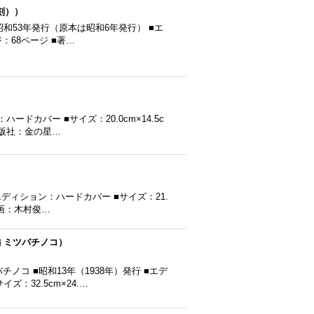
刻））
昭和53年発行（原本は昭和6年発行） ■エ
ジ：68ページ ■著…
ードカバー ■サイズ：20.0cm×14.5c
出版社：金の星…
■エディション：ハードカバー ■サイズ：21.
 画：木村俊…
編 ミツバチノコ）
ノコ ■昭和13年（1938年）発行 ■エデ
：32.5cm×24.…