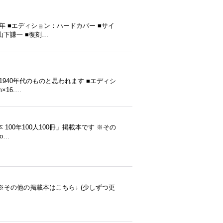
年 ■エディション：ハードカバー ■サイ
：山下謙一 ■復刻…
0年代〜1940年代のものと思われます ■エディシ
×16.…
00年100人100冊」掲載本です ※その
.o…
 ※その他の掲載本はこちら↓ (少しずつ更