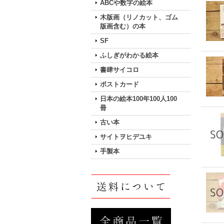
ABCや数字の絵本
木版画（リノカット、ゴム
版画含む）の本
SF
ふしぎがわかる絵本
書肆サイコロ
ポストカード
日本の絵本100年100人100
冊
古い本
サイトヲヒデユキ
手製本