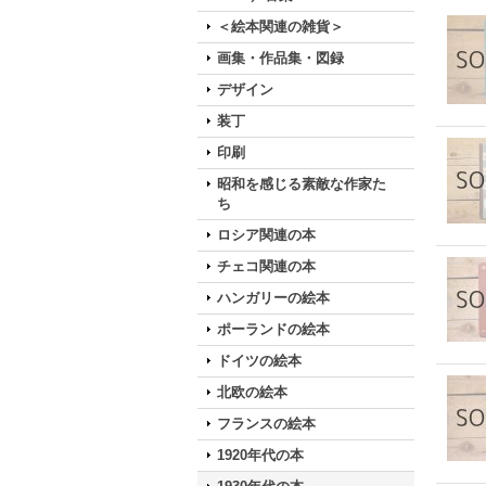
＜絵本関連の雑貨＞
画集・作品集・図録
デザイン
装丁
印刷
昭和を感じる素敵な作家た
ち
ロシア関連の本
チェコ関連の本
ハンガリーの絵本
ポーランドの絵本
ドイツの絵本
北欧の絵本
フランスの絵本
1920年代の本