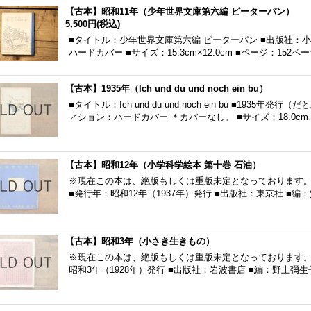
【古本】昭和11年（少年世界文庫第六編 ピーターパン）
5,500円
(税込)
■タイトル：少年世界文庫第六編 ピーターパン ■出版社：小
ハードカバー ■サイズ：15.3cm×12.0cm ■ページ：152
【古本】1935年（Ich und du und noch ein bu）
■タイトル：Ich und du und noch ein bu ■1935
ィション：ハードカバー ＊カバーなし。 ■サイズ：18.0cm
【古本】昭和12年（小学科学絵本 第十巻 石油）
※現在この本は、絶版もしくは重版未定となっております。 
■発行年：昭和12年（1937年）発行 ■出版社：東京社 ■
【古本】昭和3年（小さき生きもの）
※現在この本は、絶版もしくは重版未定となっております。 
昭和3年（1928年）発行 ■出版社：岩波書店 ■編：野上彌