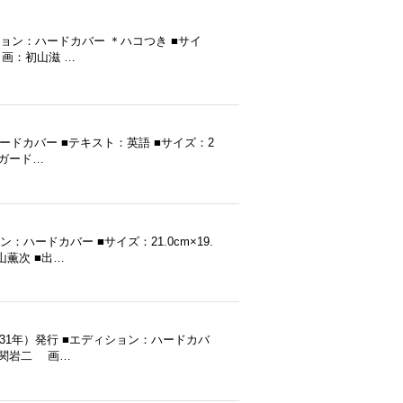
ション：ハードカバー ＊ハコつき ■サイ
彦 画：初山滋 …
：ハードカバー ■テキスト：英語 ■サイズ：2
スガード…
：ハードカバー ■サイズ：21.0cm×19.
山薫次 ■出…
931年）発行 ■エディション：ハードカバ
：尾関岩二 画…