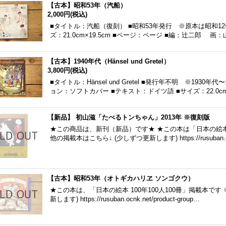
【古本】昭和53年（汽船）
2,000円
(税込)
■タイトル：汽船（復刻） ■昭和53年発行 ※原本は昭和12
ズ：21.0cm×19.5cm ■ページ：ページ ■編：辻二郎 画
【古本】1940年代（Hänsel und Gretel）
3,800円
(税込)
■タイトル：Hänsel und Gretel ■発行年不明 ※193
ョン：ソフトカバー ■テキスト：ドイツ語 ■サイズ：22.0cm
【新品】 初山滋「たべるトンちゃん」2013年 ※復刻版
★この商品は、新刊（新品）です★ ★この本は「日本の絵本 1
他の掲載本はこちら↓ (少しずつ更新します) https://rusuban
【古本】昭和53年（オトギカハリヱ ソンゴクウ）
★この本は、「日本の絵本 100年100人100冊」掲載本です
新します) https://rusuban.ocnk.net/product-group…