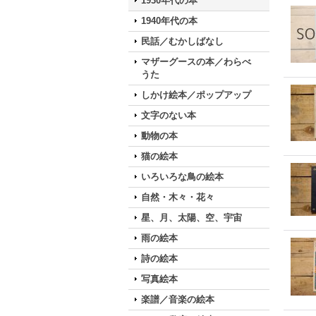
1930年代の本
1940年代の本
民話／むかしばなし
マザーグースの本／わらべ
うた
しかけ絵本／ポップアップ
文字のない本
動物の本
猫の絵本
いろいろな鳥の絵本
自然・木々・花々
星、月、太陽、空、宇宙
雨の絵本
詩の絵本
写真絵本
楽譜／音楽の絵本