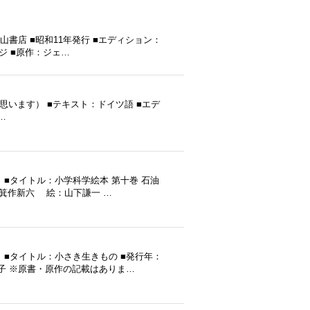
山書店 ■昭和11年発行 ■エディション：
ページ ■原作：ジェ…
年発行（だと思います） ■テキスト：ドイツ語 ■エデ
…
■タイトル：小学科学絵本 第十巻 石油
編：箕作新六 絵：山下謙一 …
■タイトル：小さき生きもの ■発行年：
生子 ※原書・原作の記載はありま…