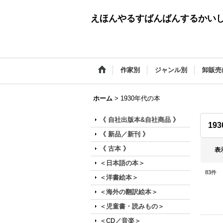
えほんやるすばんばんするかい
作家別
ジャンル別
卸販売
ホーム
>
1930年代の本
《 自社出版本&自社商品 》
19
《 新品／新刊 》
《 古本 》
表
＜日本語の本＞
83
件
＜洋書絵本＞
＜海外の翻訳絵本＞
＜児童書・読みもの＞
＜CD／音楽＞