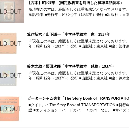
【古本】昭和7年 （国定教科書を對照した標準童話読本）
※現在この本は、絶版もしくは重版未定となっております。
童話読本 ■発行年：昭和七年（1932年）発行 ■出版社：
箕作新六／山下謙一「小学科学絵本 家」1937年
※現在この本は、絶版もしくは重版未定となっております。 
年：昭和12年（1937年）発行 ■出版社：東京社 ■編：箕
鈴木文助／栗田次郎「小学科学絵本 砂糖」1937年
※現在この本は、絶版もしくは重版未定となっております。 
年：昭和12年（1937年）発行 ■出版社：東京社 ■編：鈴
ピーターシャム夫妻「The Story Book of TRANSPORTATI
■タイトル：The Story Book of TRANSPORTATION
語 ■エディション：ハードカバー ＊カバーなし。 ■サイズ