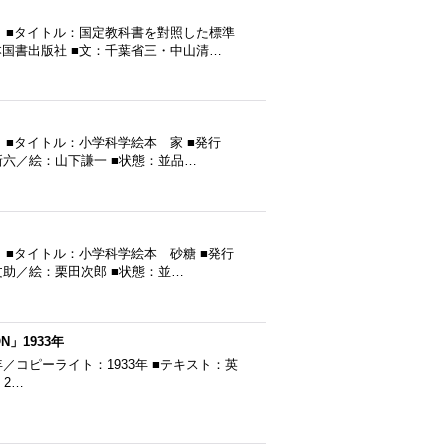
 ■タイトル：国定教科書を對照した標準
日本国書出版社 ■文：千葉省三・中山清…
■タイトル：小学科学絵本 家 ■発行
作新六／絵：山下謙一 ■状態：並品…
■タイトル：小学科学絵本 砂糖 ■発行
木文助／絵：栗田次郎 ■状態：並…
ON」1933年
 ■発行年／コピーライト：1933年 ■テキスト：英
：2…