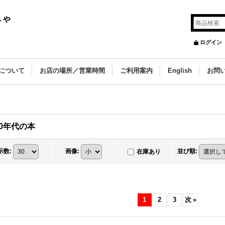
しゃ
ログイン
について
お店の場所／営業時間
ご利用案内
English
お問
30年代の本
示数
:
画像
:
並び順
:
在庫あり
1
2
3
次
»