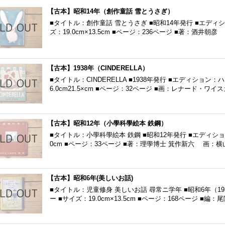
【古本】昭和14年（創作童話 雪とうさぎ）
■タイトル：創作童話 雪とうさぎ ■昭和14年発行 ■エディ
ズ：19.0cm×13.5cm ■ページ：236ページ ■著：酒井朝
【古本】1938年（CINDERELLA）
■タイトル：CINDERELLA ■1938年発行 ■エディション
6.0cm21.5×cm ■ページ：32ページ ■画：レナード・ワイ
【古本】昭和12年（小學科學絵本 鉄鋼）
■タイトル：小學科學絵本 鉄鋼 ■昭和12年発行 ■エディション
0cm ■ページ：33ページ ■著：理學博士 箕作新六 画：横
【古本】昭和6年(美しいお話)
■タイトル：児童修身 美しいお話 尋常ニ学年 ■昭和6年（1
ー ■サイズ：19.0cm×13.5cm ■ページ：168ページ ■編