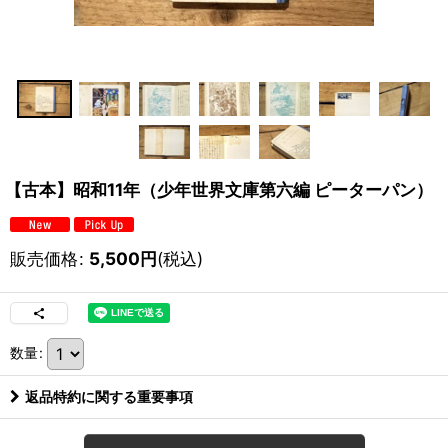
【古本】昭和11年（少年世界文庫第六編 ピーターパン）
販売価格
:
5,500
円
(税込)
数量
:
返品特約に関する重要事項