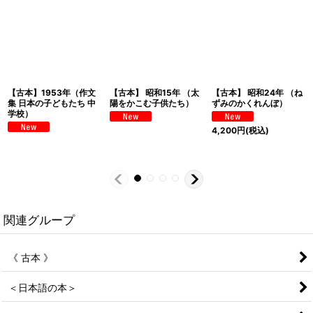
【古本】1953年（作文
【古本】 昭和15年 （太
【古本】 昭和24年 （ね
集 日本の子どもたち 中
陽をかこむ子供たち）
ずみのかくれんぼ）
学校）
4,200
円
(税込)
関連グループ
《 古本 》
＜日本語の本＞