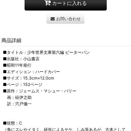
カートに入れる
お問い合わせ
商品詳細
■タイトル：少年世界文庫第六編 ピーターパン
■出版社：小山書店
■昭和11年発行
■エディション：ハードカバー
■サイズ：15.3cm×12.0cm
■ページ：152ページ
■原作：ジェームス・マシュー・バリー
画：硲伊之助
訳：宍戸儀一
■状態：C
（角にスレやイタミ、経年によるヤケ、しみ等あるが、古本として