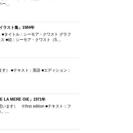
■ペー…
ラスト集」1984年
 ■タイトル：シーモア・クワスト グラフ
レス ■絵：シーモア・クワスト（S…
だと思います） ■テキスト：英語 ■エディション：
 MERE OIE」1971年
います） ※first edition ■テキスト：フ
き。…