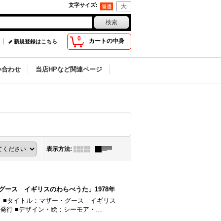
文字サイズ
:
0
カートの中身
新規登録はこちら
い合わせ
当店HPなど関連ページ
表示方法
:
ース イギリスのわらべうた」1978年
 ■タイトル：マザー・グース イギリス
1刷発行 ■デザイン・絵：シーモア・…