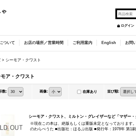
しゃ
ログイン
について
お店の場所／営業時間
ご利用案内
English
お問
家
>
シーモア・クワスト
ーモア・クワスト
示数
:
画像
:
並び順
:
在庫あり
シーモア・クワスト、ミルトン・グレイザーなど「マザー・グ
※現在この本は、絶版もしくは重版未定となっております。
のわらべうた ■出版社：ほるぷ出版 ■発行年：1978年 第