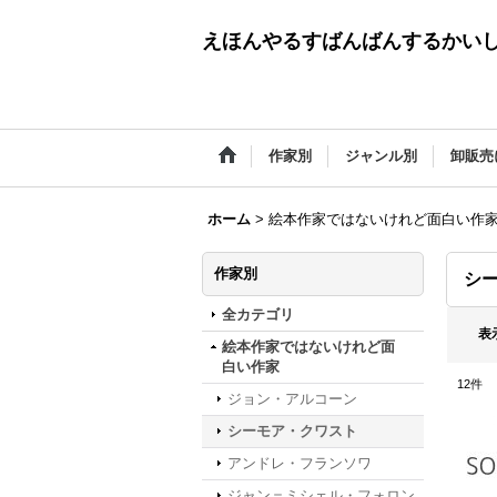
えほんやるすばんばんするかい
作家別
ジャンル別
卸販売
ホーム
>
絵本作家ではないけれど面白い作
作家別
シ
全カテゴリ
表
絵本作家ではないけれど面
白い作家
12
件
ジョン・アルコーン
シーモア・クワスト
アンドレ・フランソワ
ジャン＝ミシェル・フォロン