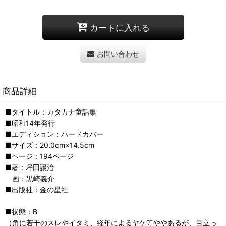
カートに入れる
お問い合わせ
商品詳細
■タイトル：カタカナ童話集
■昭和14年発行
■エディション：ハードカバー
■サイズ：20.0cm×14.5cm
■ページ：194ページ
■著：坪田譲治
画：黒崎義介
■出版社：金の星社
■状態：B
（角に若干のスレやイタミ、経年によるヤケ等ややあるが、目立っ