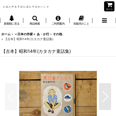
カート
新着順に見る
商品検索
ご利用案内
卸販売のこと
ホーム
>
＜日本の作家＞ あ・か行
>
その他
>
【古本】昭和14年(カタカナ童話集)
【古本】昭和14年(カタカナ童話集)