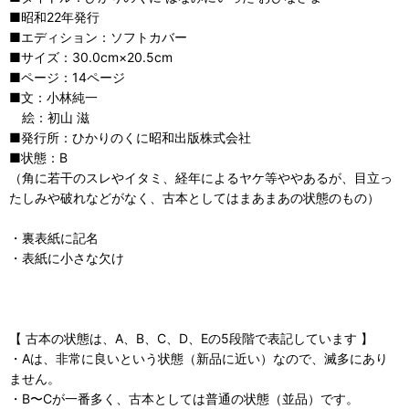
■昭和22年発行
■エディション：ソフトカバー
■サイズ：30.0cm×20.5cm
■ページ：14ページ
■文：小林純一
絵：初山 滋
■発行所：ひかりのくに昭和出版株式会社
■状態：B
（角に若干のスレやイタミ、経年によるヤケ等ややあるが、目立っ
たしみや破れなどがなく、古本としてはまあまあの状態のもの）
・裏表紙に記名
・表紙に小さな欠け
【 古本の状態は、A、B、C、D、Eの5段階で表記しています 】
・Aは、非常に良いという状態（新品に近い）なので、滅多にあり
ません。
・B〜Cが一番多く、古本としては普通の状態（並品）です。