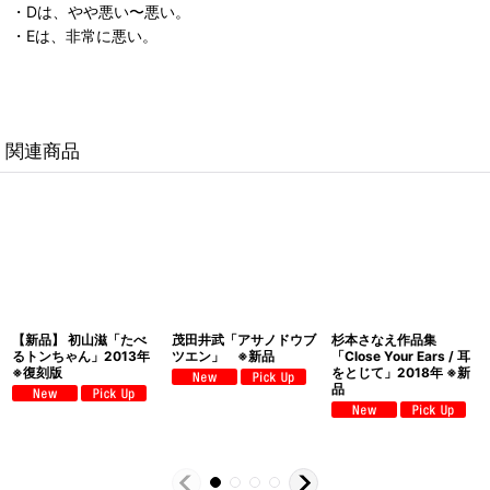
・Dは、やや悪い〜悪い。
・Eは、非常に悪い。
関連商品
【新品】 初山滋「たべ
茂田井武「アサノドウブ
杉本さなえ作品集
るトンちゃん」2013年
ツエン」 ※新品
「Close Your Ears / 耳
※復刻版
をとじて」2018年 ※新
品