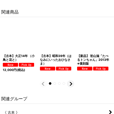
関連商品
【古本】大正14年 （小
【古本】昭和39年（は
【新品】 初山滋「たべ
鳥と花と）
なみにいったおひなさ
るトンちゃん」2013年
ま）
※復刻版
12,000
円
(税込)
関連グループ
《 古本 》