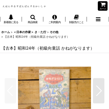
カート
新着順に見る
商品検索
ご利用案内
卸販売のこと
ホーム
>
＜日本の作家＞ さ・た行
>
その他
>
【古本】昭和24年（初級向童話 かねがなります）
【古本】昭和24年（初級向童話 かねがなります）