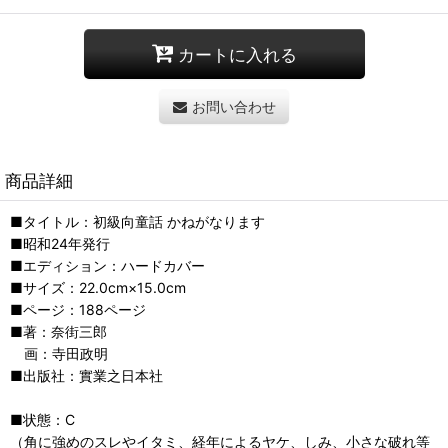
カートに入れる
お問い合わせ
商品詳細
■タイトル：初級向童話 かねがなります
■昭和24年発行
■エディション：ハードカバー
■サイズ：22.0cm×15.0cm
■ページ：188ページ
■著：奈街三郎
画：寺田政明
■出版社：實業之日本社
■状態：C
（角に強めのスレやイタミ、経年によるヤケ、しみ、小さな破れ等