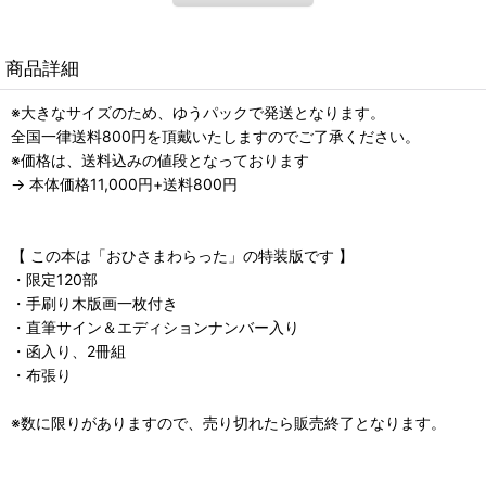
商品詳細
※大きなサイズのため、ゆうパックで発送となります。
全国一律送料800円を頂戴いたしますのでご了承ください。
※価格は、送料込みの値段となっております
→ 本体価格11,000円+送料800円
【 この本は「おひさまわらった」の特装版です 】
・限定120部
・手刷り木版画一枚付き
・直筆サイン＆エディションナンバー入り
・函入り、2冊組
・布張り
※数に限りがありますので、売り切れたら販売終了となります。