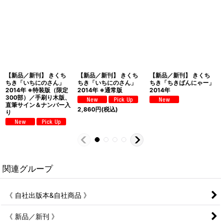
【新品／新刊】 きくち
【新品／新刊】 きくち
【新品／新刊】 きくち
ちき「いちにのさん」
ちき「いちにのさん」
ちき「ちきばんにゃー」
2014年 ※特装版（限定
2014年 ※通常版
2014年
300部）／手刷り木版、
直筆サイン＆ナンバー入
2,860
円
(税込)
り
関連グループ
《 自社出版本&自社商品 》
《 新品／新刊 》