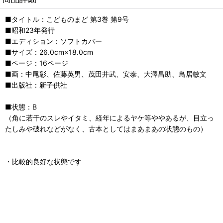
■タイトル：こどものまど 第3巻 第9号
■昭和23年発行
■エディション：ソフトカバー
■サイズ：26.0cm×18.0cm
■ページ：16ページ
■画：中尾彰、佐藤英男、茂田井武、安泰、大澤昌助、鳥居敏文
■出版社：新子供社
■状態：B
（角に若干のスレやイタミ、経年によるヤケ等ややあるが、目立っ
たしみや破れなどがなく、古本としてはまあまあの状態のもの）
・比較的良好な状態です