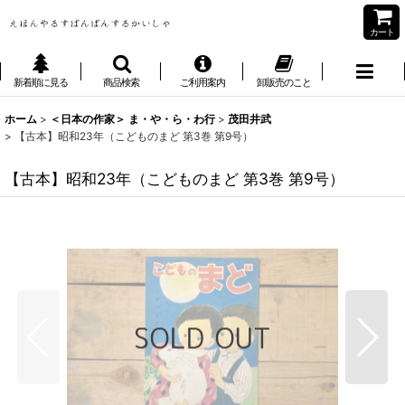
カート
新着順に見る
商品検索
ご利用案内
卸販売のこと
ホーム
>
＜日本の作家＞ ま・や・ら・わ行
>
茂田井武
>
【古本】昭和23年（こどものまど 第3巻 第9号）
【古本】昭和23年（こどものまど 第3巻 第9号）