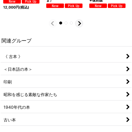
ま）
※復刻版
12,000
円
(税込)
関連グループ
《 古本 》
＜日本語の本＞
印刷
昭和を感じる素敵な作家たち
1940年代の本
古い本