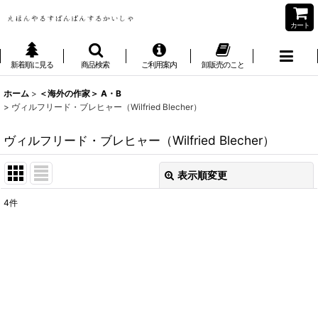
カート
新着順に見る
商品検索
ご利用案内
卸販売のこと
ホーム
>
＜海外の作家＞ A・B
>
ヴィルフリード・ブレヒャー（Wilfried Blecher）
ヴィルフリード・ブレヒャー（Wilfried Blecher）
表示順変更
閉じる
4
件
表示数
:
並び順
:
絞り込む