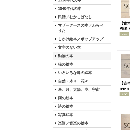
1930年代の本
1940年代の本
民話／むかしばなし
【古本
マザーグースの本／わらべ
PEK 
うた
しかけ絵本／ポップアップ
文字のない本
動物の本
猫の絵本
いろいろな鳥の絵本
自然・木々・花々
【古本
ичий
星、月、太陽、空、宇宙
雨の絵本
詩の絵本
写真絵本
楽譜／音楽の絵本