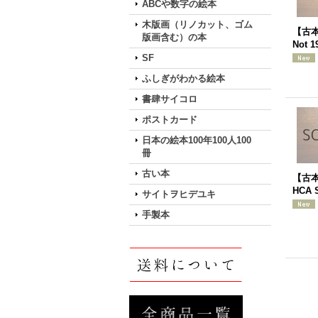
ABCや数字の絵本
木版画（リノカット、ゴム
【古本】
版画含む）の本
Not 
SF
ふしぎがわかる絵本
書肆サイコロ
ポストカード
日本の絵本100年100人100
冊
古い本
【古本】
HCA 
サイトヲヒデユキ
手製本