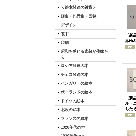
＜絵本関連の雑貨＞
画集・作品集・図録
デザイン
装丁
【新
あゆみ
印刷
昭和を感じる素敵な作家た
ち
ロシア関連の本
チェコ関連の本
ハンガリーの絵本
ポーランドの絵本
【新
ドイツの絵本
ル・
ちた
北欧の絵本
フランスの絵本
1920年代の本