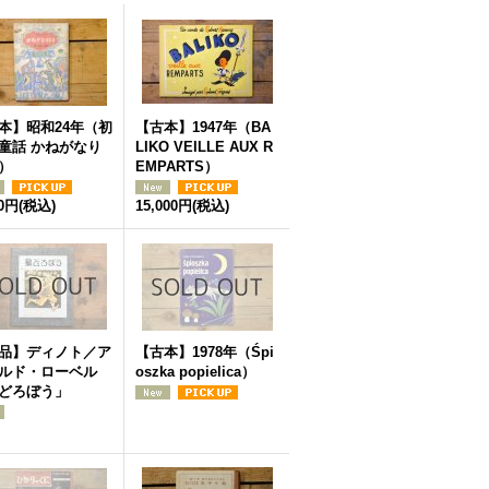
本】昭和24年（初
【古本】1947年（BA
童話 かねがなり
LIKO VEILLE AUX R
）
EMPARTS）
00円
(税込)
15,000円
(税込)
品】ディノト／ア
【古本】1978年（Śpi
ルド・ローベル
oszka popielica）
どろぼう」