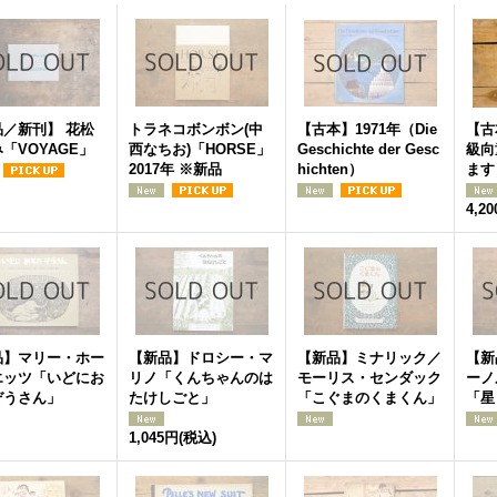
品／新刊】 花松
トラネコボンボン(中
【古本】1971年（Die
【古
「VOYAGE」
西なちお)「HORSE」
Geschichte der Gesc
級向
2017年 ※新品
hichten）
ます
4,2
品】マリー・ホー
【新品】ドロシー・マ
【新品】ミナリック／
【新
エッツ「いどにお
リノ「くんちゃんのは
モーリス・センダック
ーノ
ぞうさん」
たけしごと」
「こぐまのくまくん」
「星
1,045円
(税込)