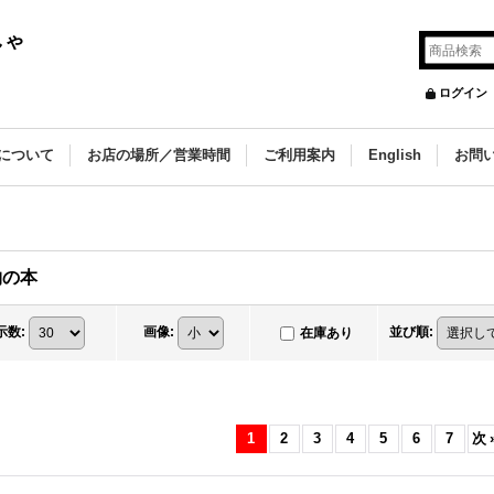
しゃ
ログイン
について
お店の場所／営業時間
ご利用案内
English
お問
物の本
示数
:
画像
:
並び順
:
在庫あり
1
2
3
4
5
6
7
次