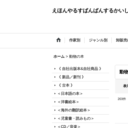
えほんやるすばんばんするかい
作家別
ジャンル別
卸販売
ホーム
>
動物の本
《 自社出版本&自社商品 》
動
《 新品／新刊 》
《 古本 》
表
＜日本語の本＞
203
件
＜洋書絵本＞
＜海外の翻訳絵本＞
＜児童書・読みもの＞
＜CD／音楽＞