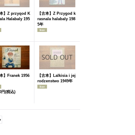
】Z przyqod K
【古本】Z Przygod k
ala Halabaly 195
rasnala halabaly 198
5年
】Franek 1956
【古本】Lalkisia i jej
rodzenstwo 1949年
00円
(税込)
»