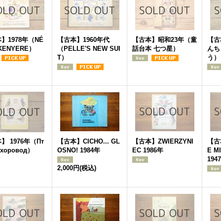
】1978年（NÉ
【古本】1960年代
【古本】昭和23年（童
【古
KENYERE）
（PELLE'S NEW SUI
話台本 七つ星）
んち
T）
う）
】 1976年（Пт
【古本】CICHO... GL
【古本】ZWIERZYNI
【古
 хоровод）
OSNO! 1984年
EC 1986年
E M
194
2,000円
(税込)