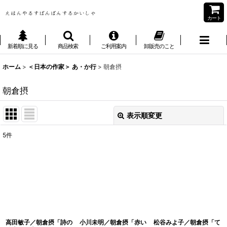
カート
新着順に見る
商品検索
ご利用案内
卸販売のこと
ホーム
>
＜日本の作家＞ あ・か行
>
朝倉摂
朝倉摂
表示順変更
閉じる
5
件
表示数
:
並び順
:
絞り込む
高田敏子／朝倉摂「詩の
小川未明／朝倉摂「赤い
松谷みよ子／朝倉摂「て