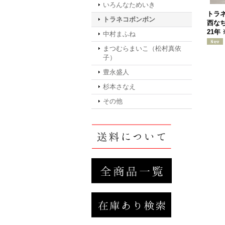
いろんなためいき
トラ
トラネコボンボン
西なち
21年
中村まふね
まつむらまいこ（松村真依
子）
豊永盛人
杉本さなえ
その他