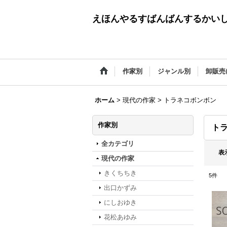
えほんやるすばんばんするかい
作家別
ジャンル別
卸販売
ホーム
>
現代の作家
>
トラネコボンボン
作家別
ト
全カテゴリ
表
現代の作家
きくちちき
5
件
出口かずみ
にしおゆき
花松あゆみ