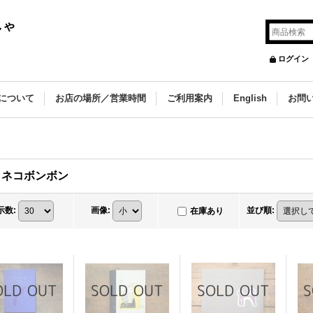
しゃ
ログイン
について
お店の場所／営業時間
ご利用案内
English
お問
ラネコボンボン
示数
:
画像
:
並び順
:
在庫あり