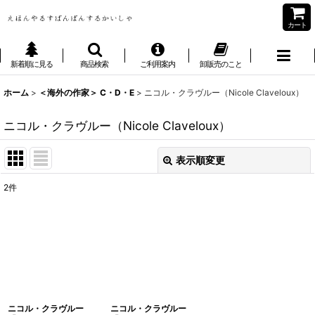
カート
新着順に見る
商品検索
ご利用案内
卸販売のこと
ホーム
>
＜海外の作家＞ C・D・E
>
ニコル・クラヴルー（Nicole Claveloux）
ニコル・クラヴルー（Nicole Claveloux）
表示順変更
閉じる
2
件
表示数
:
並び順
:
絞り込む
ニコル・クラヴルー
ニコル・クラヴルー