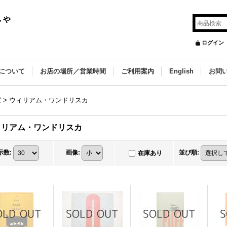
しゃ
ログイン
について
お店の場所／営業時間
ご利用案内
English
お問
家
>
ウィリアム・ワンドリスカ
ィリアム・ワンドリスカ
示数
:
画像
:
並び順
:
在庫あり