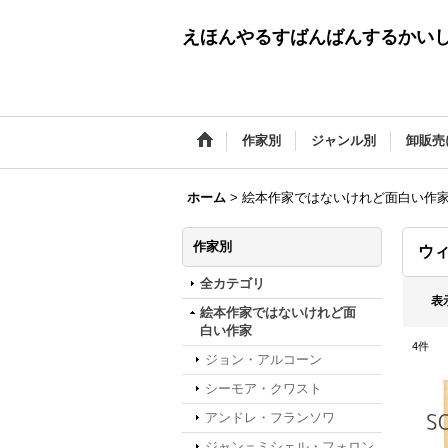
えほんやるすばんばんするかい
作家別
ジャンル別
卸販売
ホーム
>
絵本作家ではないけれど面白い作
作家別
ウ
全カテゴリ
表
絵本作家ではないけれど面
白い作家
4
件
ジョン・アルコーン
シーモア・クワスト
アンドレ・フランソワ
ジャン＝ミシェル・フォロン