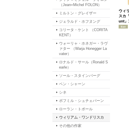
（Jean=Michel FOLON）
ウィ
ミルトン・グレイザー
スカ「A
unt」
ジェラルド・ホフヌング
コリータ・ケント （CORITA
KENT）
ウォーリャ・ホネガー・ラヴ
ァター （Warja Honegger La
vater）
ロナルド・サール（Ronald S
earle）
ソール・スタインバーグ
ベン・シャーン
シネ
ボフミル・シュチェパーン
ローラン・トポール
ウィリアム・ワンドリスカ
その他の作家