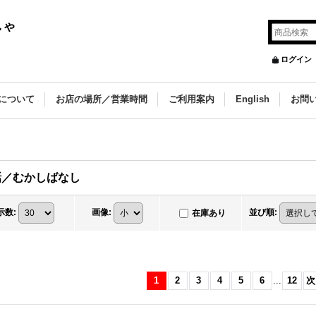
しゃ
ログイン
について
お店の場所／営業時間
ご利用案内
English
お問
話／むかしばなし
示数
:
画像
:
並び順
:
在庫あり
1
2
3
4
5
6
...
12
次