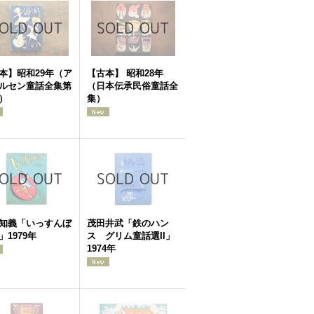
本】昭和29年（ア
【古本】 昭和28年
ルセン童話全集第
（日本伝承民俗童話全
）
集）
知義「いっすんぼ
茂田井武「鉄のハン
」1979年
ス グリム童話選II」
1974年