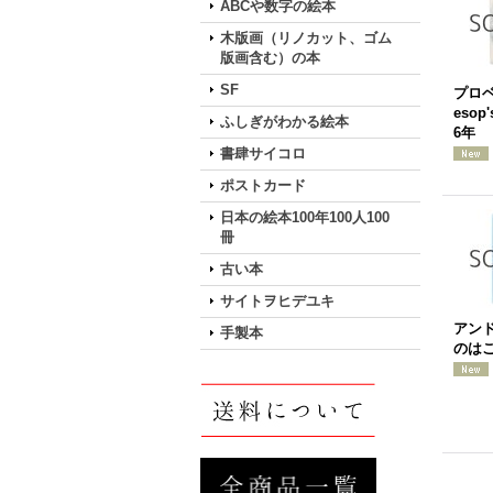
ABCや数字の絵本
木版画（リノカット、ゴム
版画含む）の本
SF
プロ
esop
ふしぎがわかる絵本
6年
書肆サイコロ
ポストカード
日本の絵本100年100人100
冊
古い本
サイトヲヒデユキ
アン
手製本
のはこ