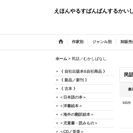
えほんやるすばんばんするかい
作家別
ジャンル別
卸販売
ホーム
>
民話／むかしばなし
《 自社出版本&自社商品 》
民
《 新品／新刊 》
《 古本 》
表
＜日本語の本＞
345
件
＜洋書絵本＞
＜海外の翻訳絵本＞
＜児童書・読みもの＞
＜CD／音楽＞