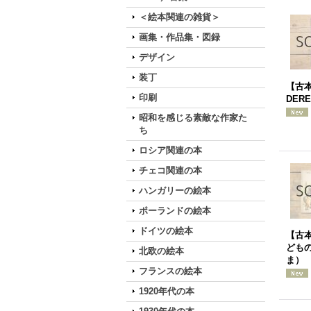
＜絵本関連の雑貨＞
画集・作品集・図録
デザイン
装丁
【古本
印刷
DER
昭和を感じる素敵な作家た
ち
ロシア関連の本
チェコ関連の本
ハンガリーの絵本
ポーランドの絵本
ドイツの絵本
【古本
どもの
北欧の絵本
ま）
フランスの絵本
1920年代の本