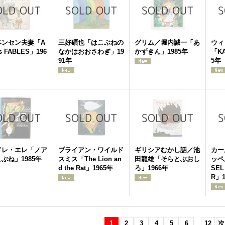
ベンセン夫妻「A
三好碩也「はこぶねの
グリム／堀内誠一「あ
ウィ
's FABLES」196
なかはおおさわぎ」19
かずきん」1985年
「KA
91年
5年
ドレ・エレ「ノア
ブライアン・ワイルド
ギリシアむかし話／池
カー
ぶね」1985年
スミス「The Lion an
田龍雄「そらとぶおし
ッペ
d the Rat」1965年
ろ」1966年
SEL
R」1
1
2
3
4
5
6
...
12
次