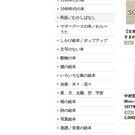
1930年代の本
1940年代の本
民話／むかしばなし
マザーグースの本／わらべ
【古本
うた
すま
しかけ絵本／ポップアップ
文字のない本
動物の本
猫の絵本
いろいろな鳥の絵本
自然・木々・花々
星、月、太陽、空、宇宙
中村宏「
Mimi-
雨の絵本
1977
詩の絵本
2,00
写真絵本
楽譜／音楽の絵本