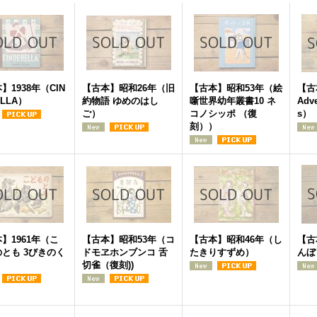
】1938年（CIN
【古本】昭和26年（旧
【古本】昭和53年（絵
【古
ELLA）
約物語 ゆめのはし
噺世界幼年叢書10 ネ
Adve
ご）
コノシッポ （復
s）
刻））
】1961年（こ
【古本】昭和53年（コ
【古本】昭和46年（し
【古
とも 3びきのく
ドモヱホンブンコ 舌
たきりすずめ）
んぼ
切雀（復刻))