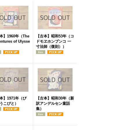
本】1960年（The
【古本】昭和53年（コ
ntures of Ulysse
ドモヱホンブンコ 一
寸法師（復刻））
本】1971年（び
【古本】昭和30年（新
うこびと）
訳アンデルセン童話
集）