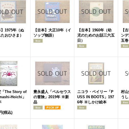
】1975年（ぬ
【古本】大正10年（イ
【古本】1960年（幼
【古
れたおひさま）
ソップ物語）
児のためのお話三六五
ンデ
日）
五巻
The Story of
豊永盛人「ペルセウス
ニコラ・ベイリー「P
村山
nashi-Hoichi」
の冒険」2019年 ※新
USS IN BOOTS」197
うし
年
品
6年 ※しかけ絵本
0円
(税込)