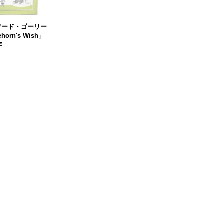
ワード・ゴーリー
ehorn's Wish」
年