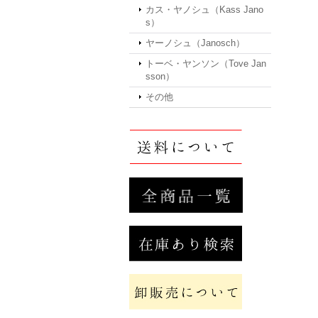
カス・ヤノシュ（Kass Jano
s）
ヤーノシュ（Janosch）
トーベ・ヤンソン（Tove Jan
sson）
その他