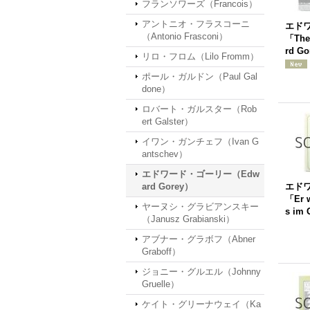
フランソワーズ（Francois）
アントニオ・フラスコーニ
エド
（Antonio Frasconi）
「The
rd G
リロ・フロム（Lilo Fromm）
ポール・ガルドン（Paul Gal
done）
ロバート・ガルスター（Rob
ert Galster）
イワン・ガンチェフ（Ivan G
antschev）
エドワード・ゴーリー（Edw
ard Gorey）
エド
「Er w
ヤーヌシ・グラビアンスキー
s im
（Janusz Grabianski）
アブナー・グラボフ（Abner
Graboff）
ジョニー・グルエル（Johnny
Gruelle）
ケイト・グリーナウェイ（Ka