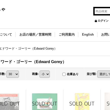
しゃ
ログイン
について
お店の場所／営業時間
ご利用案内
English
お問
エドワード・ゴーリー（Edward Gorey）
ワード・ゴーリー（Edward Gorey）
示数
:
画像
:
並び順
:
在庫あり