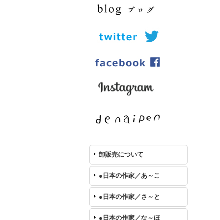
卸販売について
●日本の作家／あ～こ
●日本の作家／さ～と
●日本の作家／な～ほ