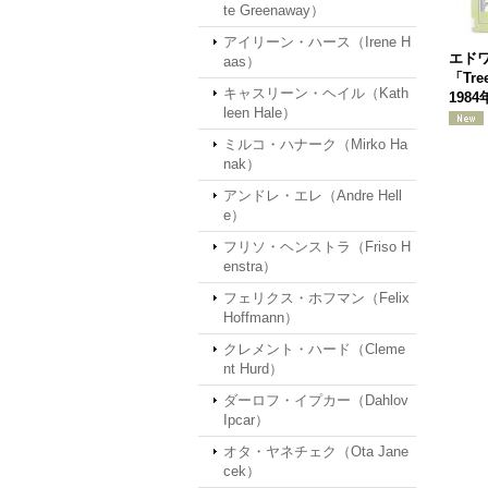
te Greenaway）
アイリーン・ハース（Irene H
エド
aas）
「Tre
キャスリーン・ヘイル（Kath
1984
leen Hale）
ミルコ・ハナーク（Mirko Ha
nak）
アンドレ・エレ（Andre Hell
e）
フリソ・ヘンストラ（Friso H
enstra）
フェリクス・ホフマン（Felix
Hoffmann）
クレメント・ハード（Cleme
nt Hurd）
ダーロフ・イプカー（Dahlov
Ipcar）
オタ・ヤネチェク（Ota Jane
cek）