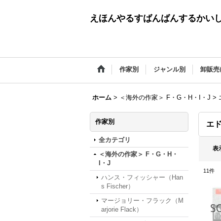
えほんやるすばんばんするかい
作家別
ジャンル別
卸販売
ホーム
>
＜海外の作家＞ F・G・H・I・J
>
作家別
エド
全カテゴリ
表
＜海外の作家＞ F・G・H・
I・J
11
件
ハンス・フィッシャー（Han
s Fischer）
マージョリー・フラック（M
arjorie Flack）