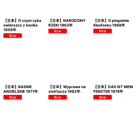
【古本】O czym cyka
【古本】NARODZINY
【古本】O pingwinie
swierszcz z kacika
RZEKI 1963年
Kleofasku 1968年
1958年
【古本】BASNIE
【古本】Wyprawa na
【古本】DAS IST MEIN
ANGIELSKIE 1971年
zmirtacza 1982年
FENSTER 1974年