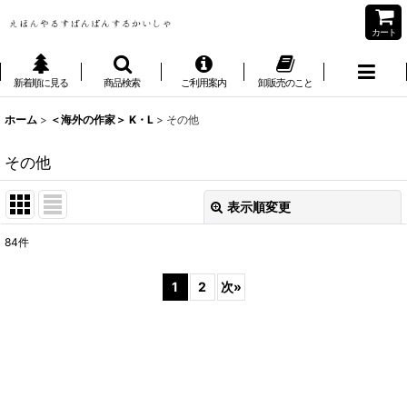
カート
新着順に見る
商品検索
ご利用案内
卸販売のこと
ホーム
>
＜海外の作家＞ K・L
>
その他
その他
表示順変更
閉じる
84
件
表示数
:
1
2
次
»
並び順
:
絞り込む