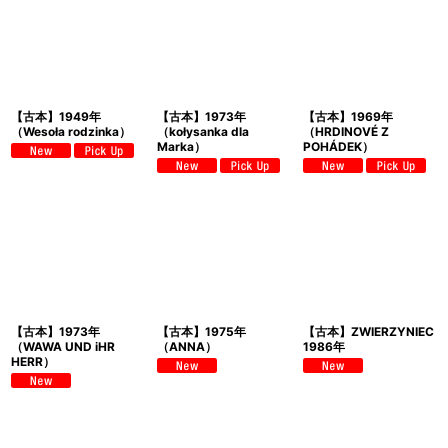
【古本】1949年
【古本】1973年
【古本】1969年
（Wesoła rodzinka）
（kołysanka dla
（HRDINOVÉ Z
Marka）
POHÁDEK）
【古本】1973年
【古本】1975年
【古本】ZWIERZYNIEC
（WAWA UND iHR
（ANNA）
1986年
HERR）