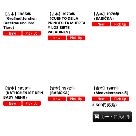
【古本】1985年
【古本】1973年
【古本】1978年
（Großmütterchen
（CUENTO DE LA
（BABIČKA）
Gutefrau und ihre
PRINCESITA MUERTA
Tiere）
Y LOS SIETE
PALADINES）
【古本】1956年
【古本】1972年
【古本】1981年
（KÄTHCHEN IST KEIN
（BABIČKA）
（Medvekeresztelő）
BABY MEHR）
3,500
円
(税込)
カートに入れる