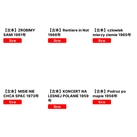
【古本】ZROBIMY
【古本】Rentiere in Not
【古本】czlowiek
SAMI 1961年
1966年
mierzy ziemie 1965年
【古本】MISIE NIE
【古本】KONCERT NA
【古本】Podroz po
CHCA SPAC 1973年
LESNEJ POLANIE 1959
mapie 1956年
年