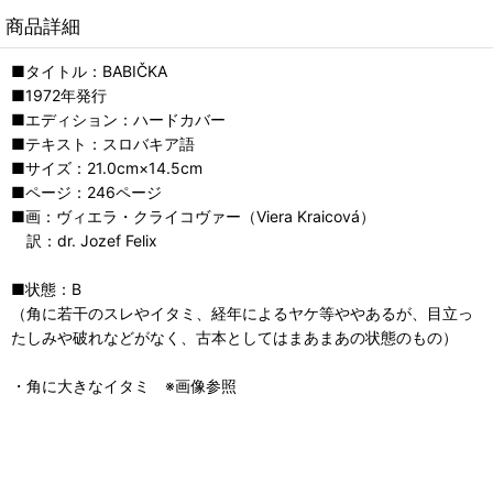
商品詳細
■タイトル：BABIČKA
■1972年発行
■エディション：ハードカバー
■テキスト：スロバキア語
■サイズ：21.0cm×14.5cm
■ページ：246ページ
■画：ヴィエラ・クライコヴァー（Viera Kraicová）
訳：dr. Jozef Felix
■状態：B
（角に若干のスレやイタミ、経年によるヤケ等ややあるが、目立っ
たしみや破れなどがなく、古本としてはまあまあの状態のもの）
・角に大きなイタミ ※画像参照