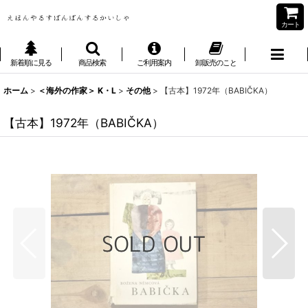
カート
新着順に見る
商品検索
ご利用案内
卸販売のこと
ホーム
>
＜海外の作家＞ K・L
>
その他
>
【古本】1972年（BABIČKA）
【古本】1972年（BABIČKA）