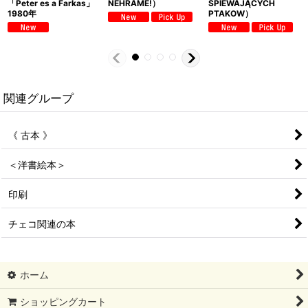
「Peter es a Farkas」
NEHRAME!）
SPIEWAJĄCYCH
1980年
PTAKOW）
関連グループ
《 古本 》
＜洋書絵本＞
印刷
チェコ関連の本
ホーム
ショッピングカート