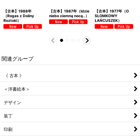
【古本】1988年
【古本】1987年（Idzie
【古本】1977年（O
（Rogas z Doliny
niebo ciemną nocą..）
SŁOMKOWY
Roztoki）
ŁAŃCUSZEK）
関連グループ
《 古本 》
＜洋書絵本＞
デザイン
装丁
印刷