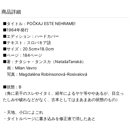
商品詳細
■タイトル：POČKAJ ESTE NEHRAME!
■1964年発行
■エディション：ハードカバー
■テキスト：スロバキア語
■サイズ：20.5cm×18.0cm
■ページ：184ページ
■著：ナタシャ・タンスカ（NatašaTanská）
画：Milan Vavro
写真：Magdaléna Robinsonová-Rosivalová
■状態：B
（角に若干のスレやイタミ、経年によるヤケ等ややあるが、目立っ
たしみや破れなどがなく、古本としてはまあまあの状態のもの）
・天地、小口によごれ
・タイトルページに書き込みを修正液で消したあと