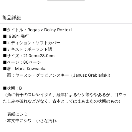
商品詳細
■タイトル：Rogas z Doliny Roztoki
■1988年発行
■エディション：ソフトカバー
■テキスト：ポーランド語
■サイズ：21.0cm×28.0cm
■ページ：80ページ
■著：Maria Kownacka
画：ヤーヌシ・グラビアンスキー（Janusz Grabiański）
■状態：B
（角に若干のスレやイタミ、経年によるヤケ等ややあるが、目立っ
たしみや破れなどがなく、古本としてはまあまあの状態のもの）
・表紙にシミ
・本文中にシワ、小さな汚れ