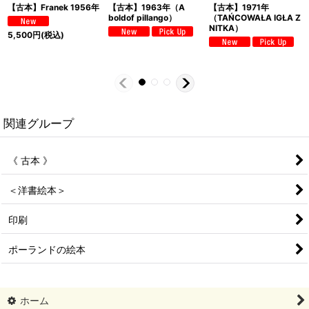
【古本】Franek 1956年
【古本】1963年（A
【古本】1971年
boldof pillango）
（TAŃCOWAŁA IGŁA Z
NITKA）
5,500
円
(税込)
関連グループ
《 古本 》
＜洋書絵本＞
印刷
ポーランドの絵本
ホーム