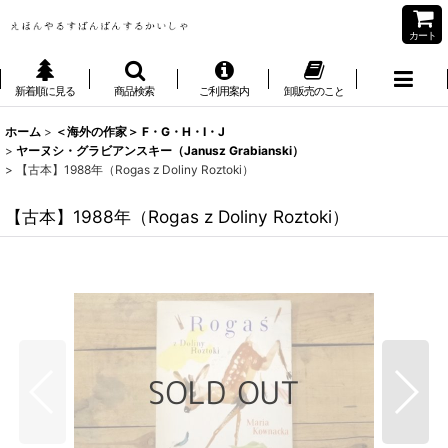
カート
新着順に見る
商品検索
ご利用案内
卸販売のこと
ホーム
>
＜海外の作家＞ F・G・H・I・J
>
ヤーヌシ・グラビアンスキー（Janusz Grabianski）
>
【古本】1988年（Rogas z Doliny Roztoki）
【古本】1988年（Rogas z Doliny Roztoki）