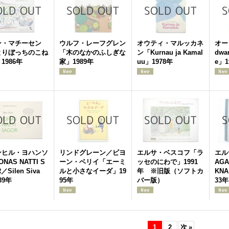
ン・マチーセン
ウルフ・レーフグレン
オウティ・マルッカネ
オー
とりぼっちのこね
「木のなかのふしぎな
ン「Kurnau ja Kamal
dwar
1986年
家」1989年
uu」1978年
e」1
ンヒル・ヨハンソ
リンドグレーン／ビヨ
エルサ・ベスコフ「ラ
エル
NAS NATTI S
ーン・ベリイ「エーミ
ッセのにわで」1991
AGA
／Silen Siva
ルと小さなイーダ」19
年 ※旧版（ソフトカ
KNA
89年
95年
バー版）
33年
1
2
次
»