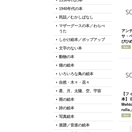
1930年代の本
1940年代の本
民話／むかしばなし
マザーグースの本／わらべ
アン
うた
サ・
しかけ絵本／ポップアップ
びひめ
文字のない本
動物の本
猫の絵本
いろいろな鳥の絵本
自然・木々・花々
星、月、太陽、空、宇宙
【フ
本】 E
雨の絵本
Mehto
詩の絵本
rull
写真絵本
楽譜／音楽の絵本