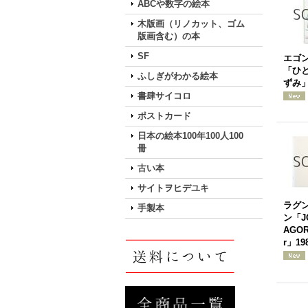
ABCや数字の絵本
木版画（リノカット、ゴム
版画含む）の本
SF
エゴ
「ひ
ふしぎがわかる絵本
ずみ」
書肆サイコロ
ポストカード
日本の絵本100年100人100
冊
古い本
サイトヲヒデユキ
ラグ
手製本
ン「JO
AGOR
r」19