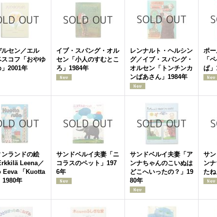
デルセン／エル
イブ・スパング・オル
レンナルト・ヘルシン
ポー
ベスコフ「おやゆ
セン「小人のすむとこ
グ／イブ・スパング・
「ペ
」2001年
ろ」1984年
オルセン「トンチンカ
ぱ」
ンばあさん」1984年
ィンランドの絵
サンドベルイ夫妻「ニ
サンドベルイ夫妻「ア
サン
rkkilä Leena／
コラスのペット」197
ンナちゃんのこいぬは
ンナ
 Eeva 「Kuotta
6年
どこへいったの？」19
たね
a」1980年
80年