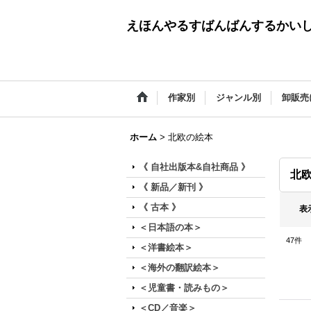
えほんやるすばんばんするかい
作家別
ジャンル別
卸販売
ホーム
>
北欧の絵本
《 自社出版本&自社商品 》
北
《 新品／新刊 》
《 古本 》
表
＜日本語の本＞
47
件
＜洋書絵本＞
＜海外の翻訳絵本＞
＜児童書・読みもの＞
＜CD／音楽＞