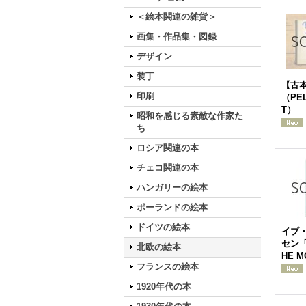
＜絵本関連の雑貨＞
画集・作品集・図録
デザイン
装丁
【古本
印刷
（PEL
T）
昭和を感じる素敵な作家た
ち
ロシア関連の本
チェコ関連の本
ハンガリーの絵本
ポーランドの絵本
ドイツの絵本
イブ
セン「T
北欧の絵本
HE M
フランスの絵本
1920年代の本