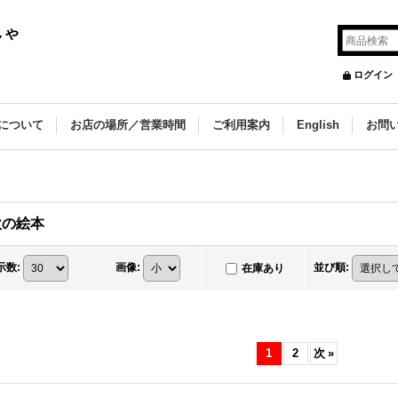
しゃ
ログイン
について
お店の場所／営業時間
ご利用案内
English
お問
欧の絵本
示数
:
画像
:
並び順
:
在庫あり
1
2
次
»