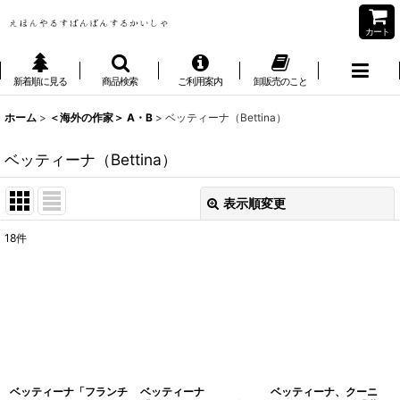
カート
新着順に見る
商品検索
ご利用案内
卸販売のこと
ホーム
>
＜海外の作家＞ A・B
>
ベッティーナ（Bettina）
ベッティーナ（Bettina）
表示順変更
閉じる
18
件
表示数
:
並び順
:
絞り込む
ベッティーナ「フランチ
ベッティーナ
ベッティーナ、クーニ