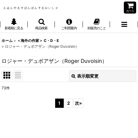
カート
新着順に見る
商品検索
ご利用案内
卸販売のこと
ホーム
>
＜海外の作家＞ C・D・E
>
ロジャー・デュボアザン（Roger Duvoisin）
ロジャー・デュボアザン（Roger Duvoisin）
表示順変更
閉じる
73
件
表示数
:
1
2
次
»
並び順
:
絞り込む