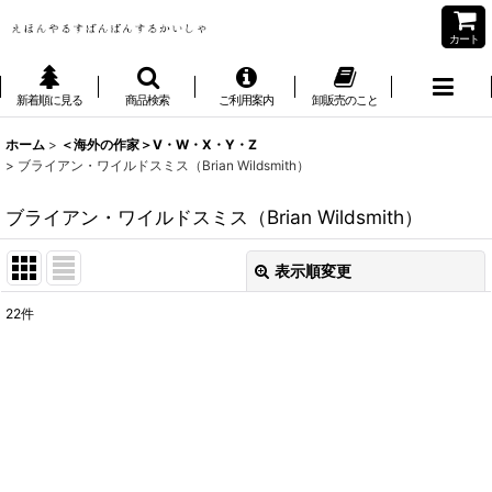
カート
新着順に見る
商品検索
ご利用案内
卸販売のこと
ホーム
>
＜海外の作家＞V・W・X・Y・Z
>
ブライアン・ワイルドスミス（Brian Wildsmith）
ブライアン・ワイルドスミス（Brian Wildsmith）
表示順変更
閉じる
22
件
表示数
:
並び順
:
絞り込む