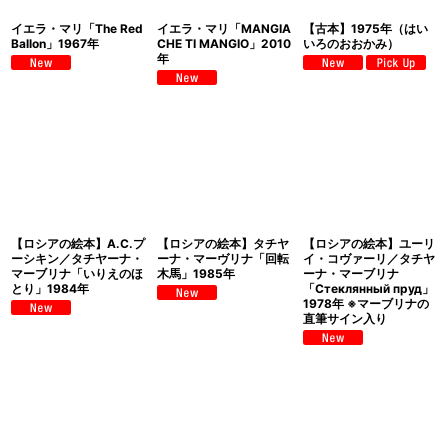
イエラ・マリ「The Red
イエラ・マリ「MANGIA
【古本】1975年（はい
Ballon」1967年
CHE TI MANGIO」2010
いろのおおかみ）
年
【ロシアの絵本】A.C.プ
【ロシアの絵本】タチヤ
【ロシアの絵本】ユーリ
ーシキン／タチヤーナ・
ーナ・マーヴリナ「回転
イ・コヴァーリ／タチヤ
マーブリナ「いりえのほ
木馬」1985年
ーナ・マーブリナ
とり」1984年
「Стеклянный пруд」
1978年 ※マーブリナの
直筆サイン入り