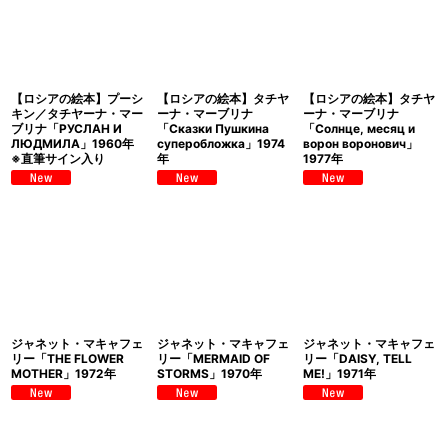
【ロシアの絵本】プーシ
【ロシアの絵本】タチヤ
【ロシアの絵本】タチヤ
キン／タチヤーナ・マー
ーナ・マーブリナ
ーナ・マーブリナ
ブリナ「РУСЛАН И
「Сказки Пушкина
「Солнце, месяц и
ЛЮДМИЛА」1960年
суперобложка」1974
ворон воронович」
※直筆サイン入り
年
1977年
ジャネット・マキャフェ
ジャネット・マキャフェ
ジャネット・マキャフェ
リー「THE FLOWER
リー「MERMAID OF
リー「DAISY, TELL
MOTHER」1972年
STORMS」1970年
ME!」1971年