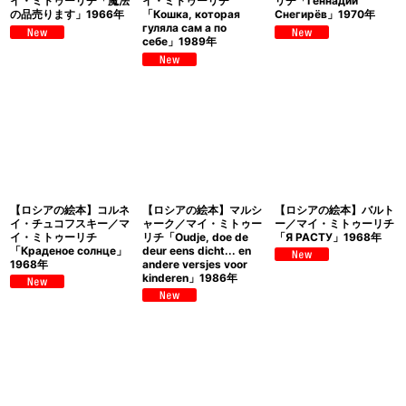
イ・ミトゥーリチ「魔法
イ・ミトゥーリチ
リチ「Геннадий
の品売ります」1966年
「Кошка, которая
Снегирёв」1970年
гуляла сам а по
себе」1989年
【ロシアの絵本】コルネ
【ロシアの絵本】マルシ
【ロシアの絵本】バルト
イ・チュコフスキー／マ
ャーク／マイ・ミトゥー
ー／マイ・ミトゥーリチ
イ・ミトゥーリチ
リチ「Oudje, doe de
「Я РАСТУ」1968年
「Краденое солнце」
deur eens dicht... en
1968年
andere versjes voor
kinderen」1986年