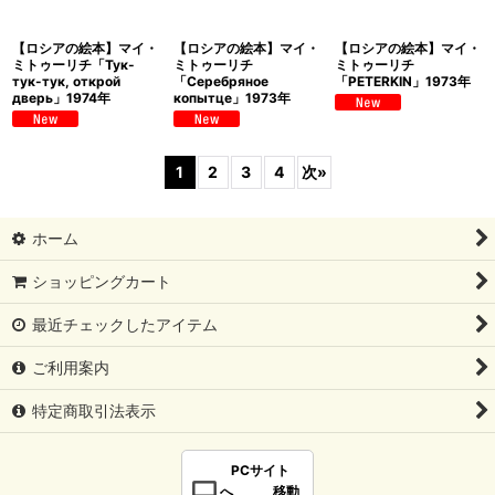
【ロシアの絵本】マイ・
【ロシアの絵本】マイ・
【ロシアの絵本】マイ・
ミトゥーリチ「Тук-
ミトゥーリチ
ミトゥーリチ
тук-тук, открой
「Серебряное
「PETERKIN」1973年
дверь」1974年
копытце」1973年
1
2
3
4
次
»
ホーム
ショッピングカート
最近チェックしたアイテム
ご利用案内
特定商取引法表示
PCサイト
へ 移動