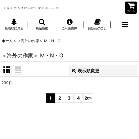
カート
新着順に見る
商品検索
ご利用案内
卸販売のこと
ホーム
>
＜海外の作家＞ M・N・O
＜海外の作家＞ M・N・O
表示順変更
閉じる
230
件
サブカテゴリ
:
1
2
3
4
次
»
表示数
:
並び順
: