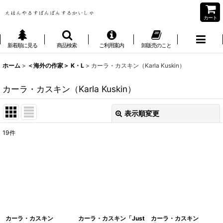
カート
新着順に見る
商品検索
ご利用案内
卸販売のこと
ホーム
>
＜海外の作家＞ K・L
>
カーラ・カスキン（Karla Kuskin）
カーラ・カスキン（Karla Kuskin）
表示順変更
閉じる
19
件
表示数
:
並び順
:
絞り込む
カーラ・カスキン
カーラ・カスキン「Just
カーラ・カスキン