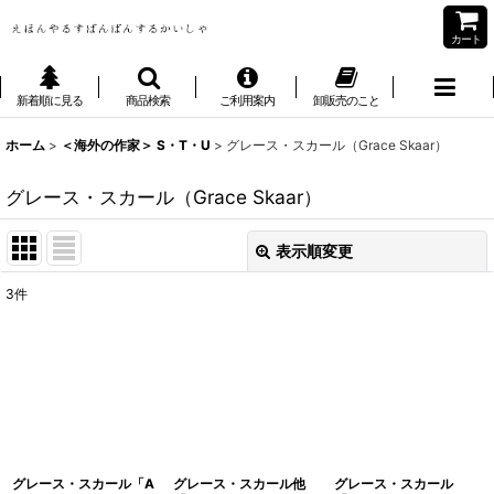
カート
新着順に見る
商品検索
ご利用案内
卸販売のこと
ホーム
>
＜海外の作家＞ S・T・U
>
グレース・スカール（Grace Skaar）
グレース・スカール（Grace Skaar）
表示順変更
閉じる
3
件
表示数
:
並び順
:
絞り込む
グレース・スカール「A
グレース・スカール他
グレース・スカール