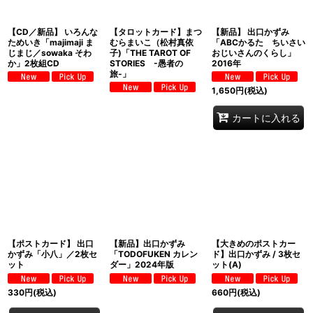
【CD／新品】 いろんな
【タロットカード】まつ
【新品】 出口かずみ
ためいき「majimaji ま
むらまいこ（松村真依
「ABCかるた ちいさい
じまじ／sowaka そわ
子)「THE TAROT OF
おじいさんのくらし」
か」2枚組CD
STORIES -愚者の
2016年
旅-」
1,650
円
(税込)
カートに入れる
【ポストカード】 出口
【新品】出口かずみ
【大きめのポストカー
かずみ「小八」／2枚セ
「TODOFUKEN カレン
ド】出口かずみ / 3枚セ
ット
ダー」2024年版
ット(A)
330
円
(税込)
660
円
(税込)