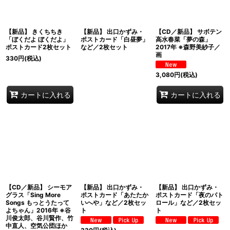
【新品】 きくちちき
【新品】 出口かずみ・
【CD／新品】 サボテン
「ぼくだよ ぼくだよ」
ポストカード「白昼夢」
高水春菜「夢の森」
ポストカード2枚セット
など／2枚セット
2017年 ※森野美紗子／
画
330
円
(税込)
3,080
円
(税込)
カートに入れる
カートに入れる
【CD／新品】 シーモア
【新品】 出口かずみ・
【新品】 出口かずみ・
グラス「Sing More
ポストカード「あたたか
ポストカード「夜のパト
Songs もっとうたって
いへや」など／2枚セッ
ロール」など／2枚セッ
よちゃん」2016年 ※谷
ト
ト
川俊太郎、谷川賢作、竹
中直人、空気公団ほか