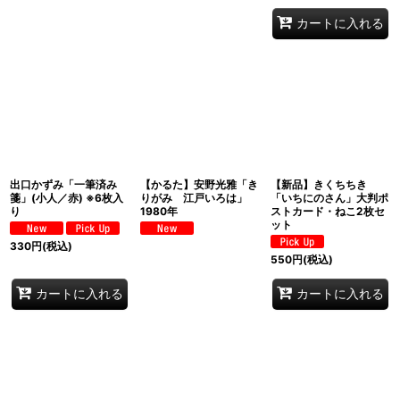
カートに入れる
出口かずみ「一筆済み
【かるた】安野光雅「き
【新品】きくちちき
箋」(小人／赤) ※6枚入
りがみ 江戸いろは」
「いちにのさん」大判ポ
り
1980年
ストカード・ねこ2枚セ
ット
330
円
(税込)
550
円
(税込)
カートに入れる
カートに入れる