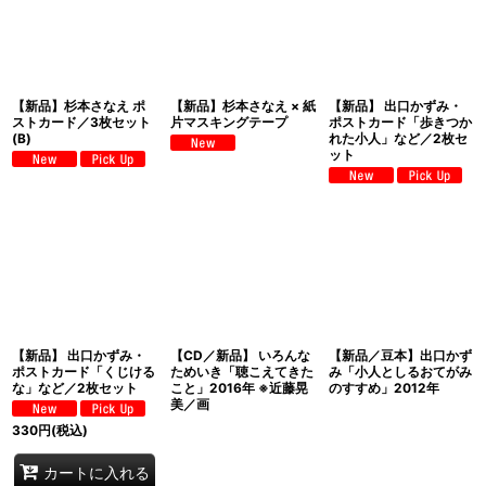
【新品】杉本さなえ ポ
【新品】杉本さなえ × 紙
【新品】 出口かずみ・
ストカード／3枚セット
片マスキングテープ
ポストカード「歩きつか
(B)
れた小人」など／2枚セ
ット
【新品】 出口かずみ・
【CD／新品】 いろんな
【新品／豆本】出口かず
ポストカード「くじける
ためいき「聴こえてきた
み「小人としるおてがみ
な」など／2枚セット
こと」2016年 ※近藤晃
のすすめ」2012年
美／画
330
円
(税込)
カートに入れる