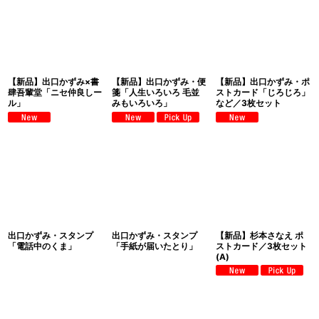
【新品】出口かずみ×書
【新品】出口かずみ・便
【新品】出口かずみ・ポ
肆吾輩堂「ニセ仲良しー
箋「人生いろいろ 毛並
ストカード「じろじろ」
ル」
みもいろいろ」
など／3枚セット
出口かずみ・スタンプ
出口かずみ・スタンプ
【新品】杉本さなえ ポ
「電話中のくま」
「手紙が届いたとり」
ストカード／3枚セット
(A)