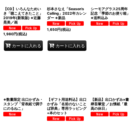
【CD】いろんなためい
杉本さなえ「Season's
シーモアグラス25周年
き「聴こえてきたこと」
Calling」2022年カレン
記念「季節のお便り箱」
2019年(新装版) ※近藤
ダー ※新品
※送料込み
晃美／画
1,650
円
(税込)
1,980
円
(税込)
カートに入れる
カートに入れる
※数量限定 出口かずみ・
【ギフト用送料込】出口
【新品】出口かずみ×書
スタンプ「背表紙で調子
かずみ「名前のないこと
肆吾輩堂 ／お懐紙「最
にのるねこ」
ば辞典」専用ラッピング
高の休日」
+本のセット