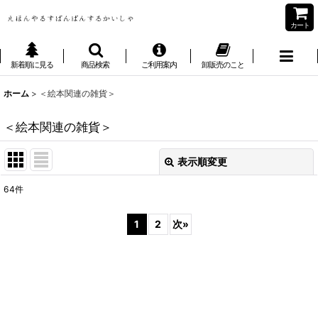
カート
新着順に見る
商品検索
ご利用案内
卸販売のこと
ホーム
>
＜絵本関連の雑貨＞
＜絵本関連の雑貨＞
表示順変更
閉じる
64
件
表示数
:
1
2
次
»
並び順
:
絞り込む