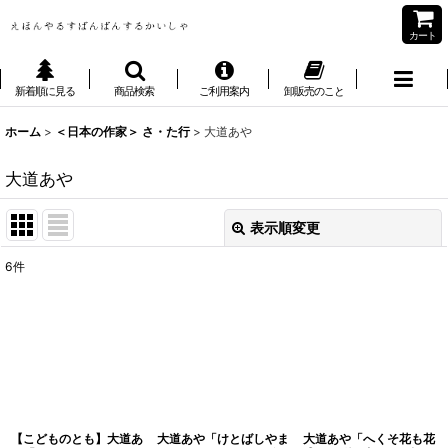
カート
新着順に見る
商品検索
ご利用案内
卸販売のこと
ホーム
>
＜日本の作家＞ さ・た行
>
大道あや
大道あや
表示順変更
閉じる
6
件
表示数
:
並び順
:
絞り込む
【こどものとも】大道あ
大道あや「けとばしやま
大道あや「へくそ花も花