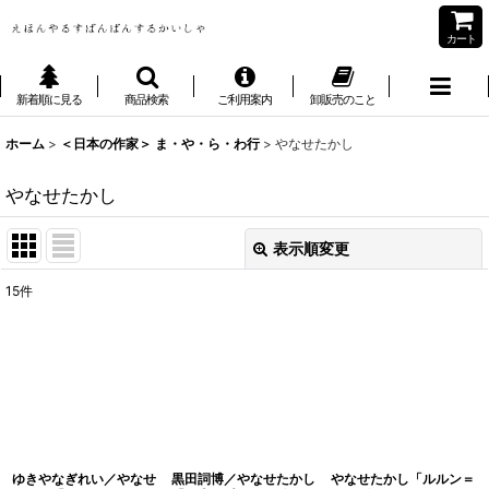
カート
新着順に見る
商品検索
ご利用案内
卸販売のこと
ホーム
>
＜日本の作家＞ ま・や・ら・わ行
>
やなせたかし
やなせたかし
表示順変更
閉じる
15
件
表示数
:
並び順
:
絞り込む
ゆきやなぎれい／やなせ
黒田詞博／やなせたかし
やなせたかし「ルルン＝