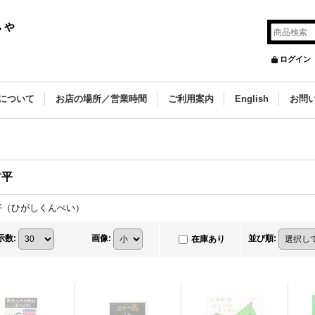
しゃ
ログイン
について
お店の場所／営業時間
ご利用案内
English
お問
君平
平（ひがしくんぺい）
示数
:
画像
:
並び順
:
在庫あり