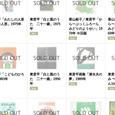
平「わたしの人形
東君平「白と黒のう
香山彬子／東君平「か
香山
人形」1975年
た 二十一歳」1975
らーぶっくふろーら
ら
年
みどりのようせい」19
みど
70年 ※旧版
69
平「こどものひろ
東君平「白と黒のう
東君平画集「潜水夫の
東君
983年
た 二十一歳」1990
夢」1989年
み 
年
ん1