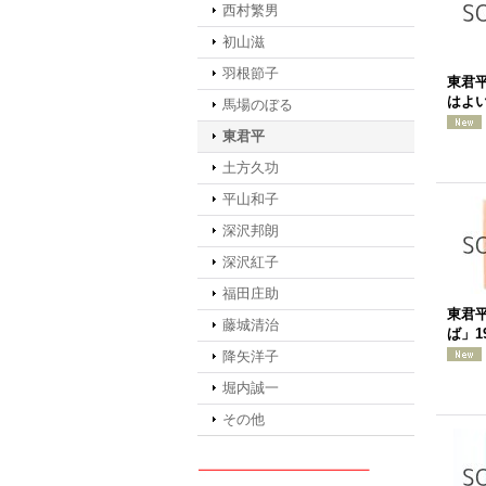
西村繁男
初山滋
羽根節子
東君
はよい
馬場のぼる
東君平
土方久功
平山和子
深沢邦朗
深沢紅子
福田庄助
東君
藤城清治
ば」1
降矢洋子
堀内誠一
その他