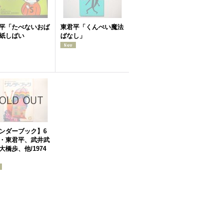
平「たべないおば
東君平「くんぺい魔法
紙しばい
ばなし」
ンダーブック】6
・東君平、武井武
大橋歩、他/1974