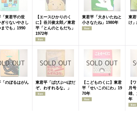
平「東君平の世
【エースひかりのく
東君平「大きいたねと
東君
かぎりないやさし
に】谷川俊太郎／東君
小さなたね」1980年
け」
までも」1990
平「とんのともだち」
1972年
平「のぼるはがん
東君平「ばびぶべぼだ
【こどものくに】東君
【ワ
」
ぞ、わすれるな。」
平「せいこのにわ」19
月号
70年
雄、
年