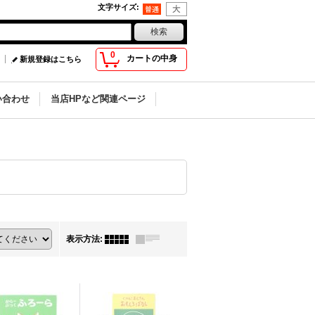
文字サイズ
:
0
カートの中身
新規登録はこちら
い合わせ
当店HPなど関連ページ
表示方法
: