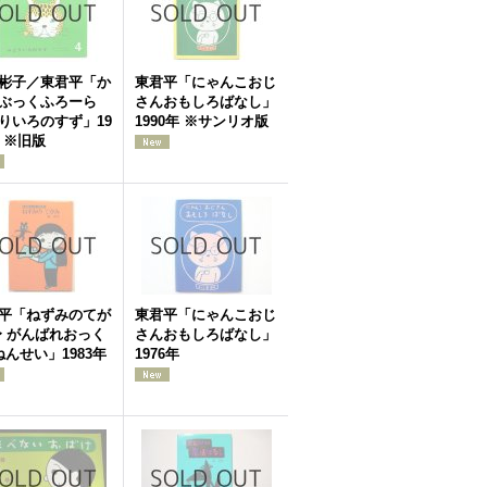
彬子／東君平「か
東君平「にゃんこおじ
ーぶっくふろーら
さんおもしろばなし」
りいろのすず」19
1990年 ※サンリオ版
年 ※旧版
平「ねずみのてが
東君平「にゃんこおじ
〜 がんばれおっく
さんおもしろばなし」
ねんせい」1983年
1976年