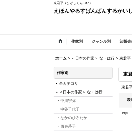
東君平（ひがしくんぺい）
えほんやるすばんばんするかい
作家別
ジャンル別
卸販売
ホーム
>
＜日本の作家＞ な・は行
>
東君平
作家別
東
全カテゴリ
東君
＜日本の作家＞ な・は行
表
中川宗弥
中谷千代子
19
件
なかのひろたか
西巻茅子