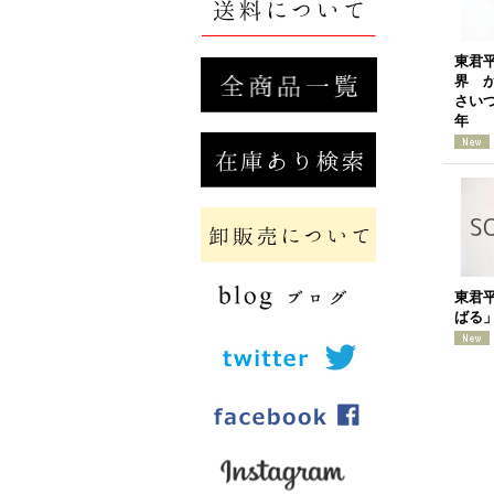
東君
界 
さいつ
年
東君
ばる