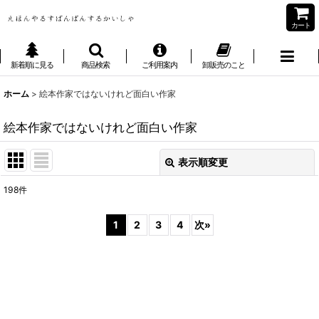
カート
新着順に見る
商品検索
ご利用案内
卸販売のこと
ホーム
>
絵本作家ではないけれど面白い作家
絵本作家ではないけれど面白い作家
表示順変更
閉じる
198
件
サブカテゴリ
:
1
2
3
4
次
»
表示数
:
並び順
: